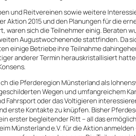
en und Reitvereinen sowie weitere Interessier
der Aktion 2015 und den Planungen für die er
 waren sich die Teilnehmer einig. Beraten w
zweiten Augustwochenende stattfinden. Da s
n einige Betriebe ihre Teilnahme dahingehend
ger anderer Termin herauskristallisiert hatte
 Konsens.
h die Pferderegion Münsterland als lohnensw
geschilderten Wegen und umfangreichem Karte
und Fahrsport oder das Voltigieren interessier
 erste Kontakte zu knüpfen. Bisher Pferdes
ein erster begleitender Ritt – all das ermög
beim Münsterland e.V. für die Aktion anmelden 