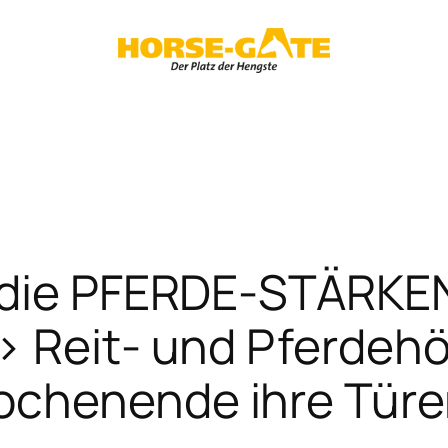
 die PFERDE-STÄRKE
> Reit- und Pferdeh
ochenende ihre Türe