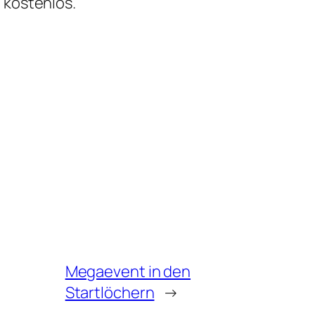
 kostenlos.
Megaevent in den
Startlöchern
→