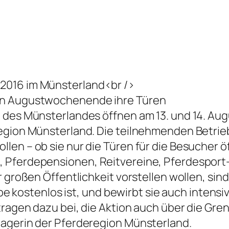
2016 im Münsterland<br />
en Augustwochenende ihre Türen
 des Münsterlandes öffnen am 13. und 14. Aug
region Münsterland. Die teilnehmenden Betrie
len – ob sie nur die Türen für die Besucher 
 Pferdepensionen, Reitvereine, Pferdesport
 großen Öffentlichkeit vorstellen wollen, sind
iebe kostenlos ist, und bewirbt sie auch inten
tragen dazu bei, die Aktion auch über die G
nagerin der Pferderegion Münsterland.