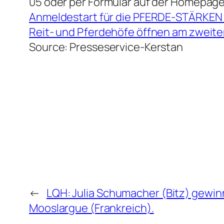
05 oder per Formular auf der Homepage
Anmeldestart für die PFERDE-STÄRKEN 
Reit- und Pferdehöfe öffnen am zweit
Source: Presseservice-Kerstan
←
LQH: Julia Schumacher (Bitz) gewinn
Mooslargue (Frankreich).