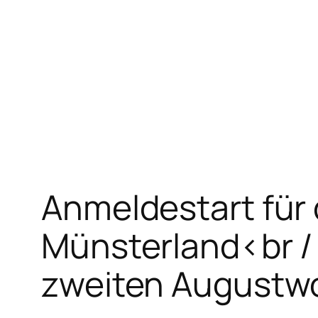
Zum
Inhalt
springen
Anmeldestart für
Münsterland<br /
zweiten Augustw