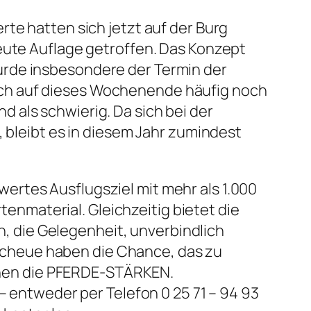
te hatten sich jetzt auf der Burg
neute Auflage getroffen. Das Konzept
urde insbesondere der Termin der
ich auf dieses Wochenende häufig noch
 als schwierig. Da sich bei der
, bleibt es in diesem Jahr zumindest
ertes Ausflugsziel mit mehr als 1.000
nmaterial. Gleichzeitig bietet die
en, die Gelegenheit, unverbindlich
cheue haben die Chance, das zu
lichen die PFERDE-STÄRKEN.
– entweder per Telefon 0 25 71 – 94 93