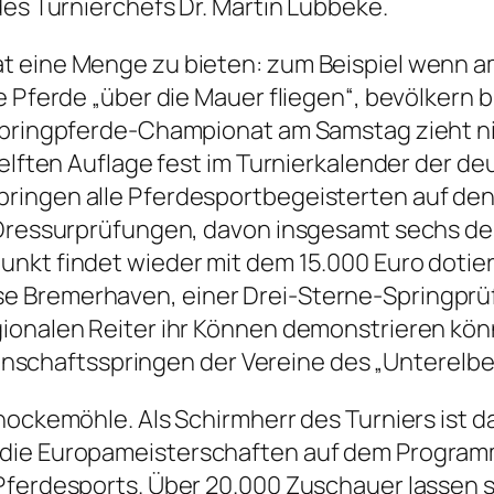
des Turnierchefs Dr. Martin Lübbeke.
t eine Menge zu bieten: zum Beispiel wenn 
e Pferde „über die Mauer fliegen“, bevölkern 
Springpferde-Championat am Samstag zieht ni
 elften Auflage fest im Turnierkalender der d
ringen alle Pferdesportbegeisterten auf den
n Dressurprüfungen, davon insgesamt sechs de
nkt findet wieder mit dem 15.000 Euro dotie
e Bremerhaven, einer Drei-Sterne-Springprü
gionalen Reiter ihr Können demonstrieren k
chaftsspringen der Vereine des „Unterelbes
hockemöhle. Als Schirmherr des Turniers ist d
die Europameisterschaften auf dem Programm s
Pferdesports. Über 20.000 Zuschauer lassen s