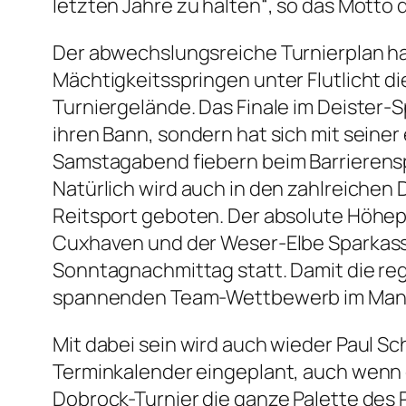
letzten Jahre zu halten“, so das Motto 
Der abwechslungsreiche Turnierplan ha
Mächtigkeitsspringen unter Flutlicht di
Turniergelände. Das Finale im Deister-
ihren Bann, sondern hat sich mit seiner
Samstagabend fiebern beim Barrierensp
Natürlich wird auch in den zahlreiche
Reitsport geboten. Der absolute Höhepu
Cuxhaven und der Weser-Elbe Sparkass
Sonntagnachmittag statt. Damit die re
spannenden Team-Wettbewerb im Manns
Mit dabei sein wird auch wieder Paul Sc
Terminkalender eingeplant, auch wenn 
Dobrock-Turnier die ganze Palette des 