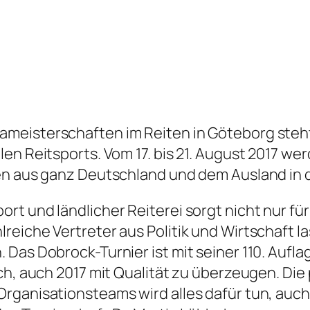
meisterschaften im Reiten in Göteborg steht 
en Reitsports. Vom 17. bis 21. August 2017 w
en aus ganz Deutschland und dem Ausland in 
rt und ländlicher Reiterei sorgt nicht nur fü
eiche Vertreter aus Politik und Wirtschaft las
Das Dobrock-Turnier ist mit seiner 110. Aufla
ch, auch 2017 mit Qualität zu überzeugen. Die
rganisationsteams wird alles dafür tun, auch