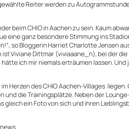
gewählte Reiter werden zu Autogrammstunden
 wieder beim CHIO in Aachen zu sein. Kaum ab
 Neue eine ganz besondere Stimmung ins Stad
n!“, so Bloggerin Harriet Charlotte Jensen a
 ist Viviane Dittmar (viviaaane_n), bei der die 
hätte ich mir niemals erträumen lassen. Und 
im Herzen des CHIO Aachen-Villages liegen. G
 und die Trainingsplätze. Neben der Lounge-E
 gleich ein Foto von sich und ihren Liebling
ernews