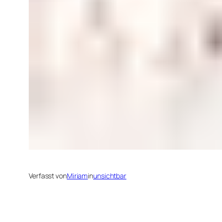
Verfasst von
Miriam
in
unsichtbar