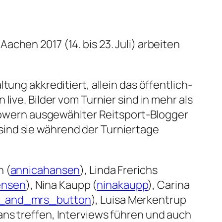
chen 2017 (14. bis 23. Juli) arbeiten
ung akkreditiert, allein das öffentlich-
ive. Bilder vom Turnier sind in mehr als
wern ausgewählter Reitsport-Blogger
sind sie während der Turniertage
n (
annicahansen
), Linda Frerichs
jensen
), Nina Kaupp (
ninakaupp
), Carina
_and_mrs_button
), Luisa Merkentrup
ans treffen, Interviews führen und auch