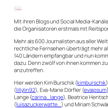
Mit ihren Blogs und Social Media-Kanäle
die Organisatoren erstmals mit Reitsp
Mehr als 600 Journalisten aus aller Welt
rechtliche Fernsehen überträgt mehr als 
140 Ländern empfangbar und nun komm
dazu. Denn zwölf von ihnen kommen zum
anzutreffen.
Hier werden Kim Burschik (
kimburschik
(
lillylin92
), Eva-Marie Dörfler (
evaipsum
Lange (
carina_lange
), Beatrice Hentsc
(
luisazuckerwatte_
) und Miriam Schwär