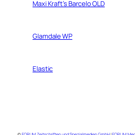
Maxi Kraft’s Barcelo OLD
Glamdale WP
Elastic
©
FORUM Zeitschriften und Spezialmedien GmbH
|
FORUM Med