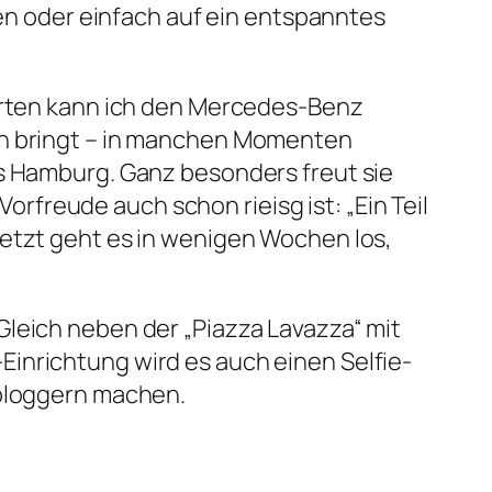
 oder einfach auf ein entspanntes
warten kann ich den Mercedes-Benz
ion bringt – in manchen Momenten
us Hamburg. Ganz besonders freut sie
Vorfreude auch schon rieisg ist: „Ein Teil
jetzt geht es in wenigen Wochen los,
leich neben der „Piazza Lavazza“ mit
inrichtung wird es auch einen Selfie-
sbloggern machen.