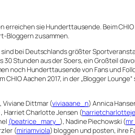
n erreichen sie Hunderttausende. Beim CHIO Aa
ort-Bloggern zusammen.
 sind bei Deutschlands größter Sportveranstalt
30 Stunden aus der Soers, ein Großteil davon l
en noch Hunderttausende von Fans und Follo
 CHIO Aachen 2017, in der „Blogger Lounge“ 
), Viviane Dittmar (
viviaaane_n
) Annica Hanse
), Harriet Charlotte Jensen (
harrietcharlotte
hel
(beatrice_mary_
), Nadine Piechowski (
mr
zler (
miriamviola
) bloggen und posten, ihre F