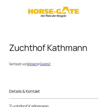
Zum
Inhalt
springen
Zuchthof Kathmann
Verfasst von
Miriam
in
Gestüt
Details & Kontakt
Zuchthof Kathmann