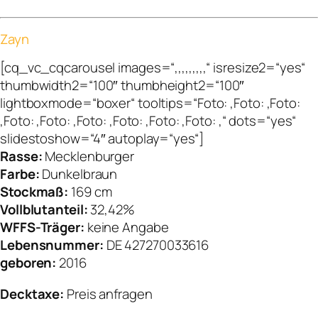
Zayn
[cq_vc_cqcarousel images=“,,,,,,,,,“ isresize2=“yes“
thumbwidth2=“100″ thumbheight2=“100″
lightboxmode=“boxer“ tooltips=“Foto: ,Foto: ,Foto:
,Foto: ,Foto: ,Foto: ,Foto: ,Foto: ,Foto: ,“ dots=“yes“
slidestoshow=“4″ autoplay=“yes“]
Rasse:
Mecklenburger
Farbe:
Dunkelbraun
Stockmaß:
169 cm
Vollblutanteil:
32,42%
WFFS-Träger:
keine Angabe
Lebensnummer:
DE 427270033616
geboren:
2016
Decktaxe:
Preis anfragen