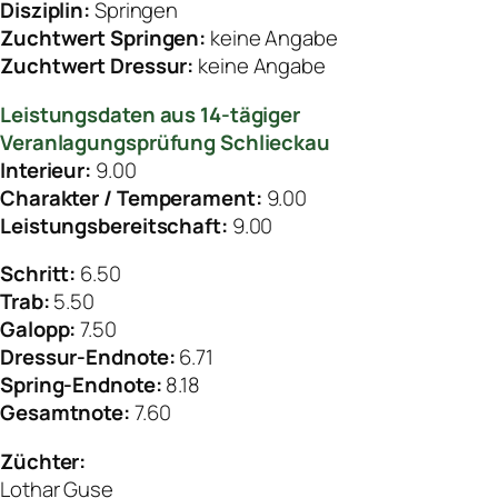
Disziplin:
Springen
Zuchtwert Springen:
keine Angabe
Zuchtwert Dressur:
keine Angabe
Leistungsdaten aus 14-tägiger
Veranlagungsprüfung Schlieckau
Interieur:
9.00
Charakter / Temperament:
9.00
Leistungsbereitschaft:
9.00
Schritt:
6.50
Trab:
5.50
Galopp:
7.50
Dressur-Endnote:
6.71
Spring-Endnote:
8.18
Gesamtnote:
7.60
Züchter:
Lothar Guse