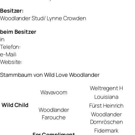
Besitzer:
Woodlander Stud/ Lynne Crowden
beim Besitzer
in
Telefon:
e-Mail:
Website:
Stammbaum von Wild Love Woodlander
Weltregent H
Wavavoom
Louisiana
Wild Child
Fürst Heinrich
Woodlander
Woodlander
Farouche
Dornröschen
Fidermark
For Compliment