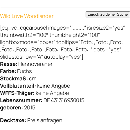
Wild Love Woodlander
zurück zu deiner Suche
[cq_vc_cqcarousel images=“,,,,,,,,,“ isresize2=“yes“
thumbwidth2=“100″ thumbheight2=“100″
lightboxmode=“boxer“ tooltips=“Foto: ,Foto: ,Foto:
,Foto: ,Foto: ,Foto: ,Foto: ,Foto: ,Foto: ,“ dots=“yes“
slidestoshow=“4″ autoplay=“yes“]
Rasse:
Hannoveraner
Farbe:
Fuchs
Stockmaß:
cm
Vollblutanteil:
keine Angabe
WFFS-Träger:
keine Angabe
Lebensnummer:
DE 431316930015
geboren:
2015
Decktaxe:
Preis anfragen