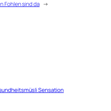
n Fohlen sind da
→
esundheitsmüsli Sensation