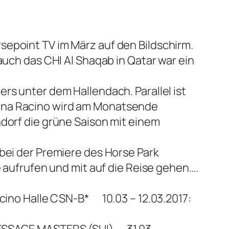
sepoint TV im März auf den Bildschirm.
auch das CHI Al Shaqab in Qatar war ein
rs unter dem Hallendach. Parallel ist
agna Racino wird am Monatsende
hdorf die grüne Saison mit einem
 bei der Premiere des Horse Park
e aufrufen und mit auf die Reise gehen….
acino Halle CSN-B* 10.03 – 12.03.2017:
DRESSAGE MASTERS (SUI) 31.03 –