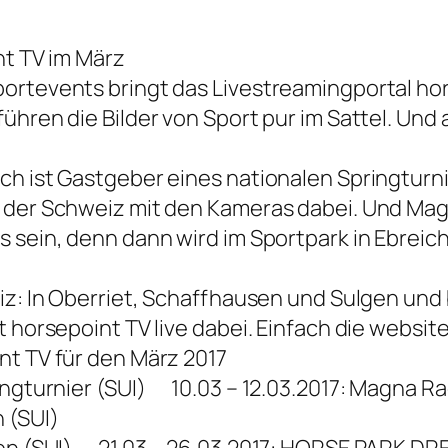
nt TV im März
ortevents bringt das Livestreamingportal hor
ühren die Bilder von Sport pur im Sattel. Und 
h ist Gastgeber eines nationalen Springturnie
n der Schweiz mit den Kameras dabei. Und M
s sein, denn dann wird im Sportpark in Ebreic
iz: In Oberriet, Schaffhausen und Sulgen und
t horsepoint TV live dabei. Einfach die websit
nt TV für den März 2017
ingturnier (SUI) 10.03 – 12.03.2017: Magna R
 (SUI)
ulgen (SUI) 21.03 – 26.03.2017: HORSE PARK 