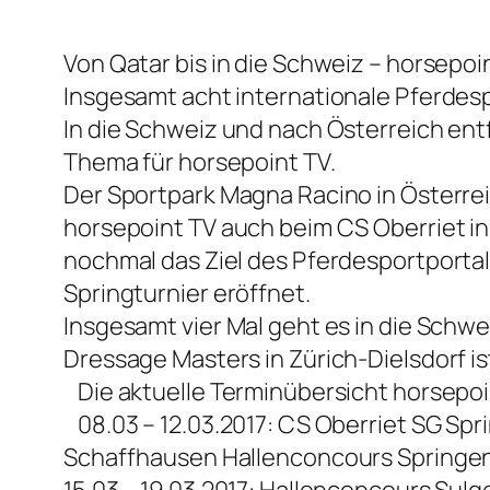
Von Qatar bis in die Schweiz – horsepoi
Insgesamt acht internationale Pferdesp
In die Schweiz und nach Österreich entf
Thema für horsepoint TV.
Der Sportpark Magna Racino in Österreic
horsepoint TV auch beim CS Oberriet i
nochmal das Ziel des Pferdesportportal
Springturnier eröffnet.
Insgesamt vier Mal geht es in die Schwe
Dressage Masters in Zürich-Dielsdorf is
Die aktuelle Terminübersicht horsepoi
08.03 – 12.03.2017: CS Oberriet SG Spr
Schaffhausen Hallenconcours Springen
15.03 – 19.03.2017: Hallenconcours S