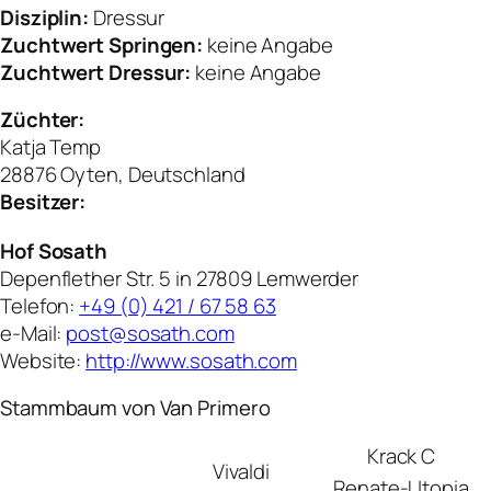
Disziplin:
Dressur
Zuchtwert Springen:
keine Angabe
Zuchtwert Dressur:
keine Angabe
Züchter:
Katja Temp
28876 Oyten, Deutschland
Besitzer:
Hof Sosath
Depenflether Str. 5 in 27809 Lemwerder
Telefon:
+49 (0) 421 / 67 58 63
e-Mail:
post@sosath.com
Website:
http://www.sosath.com
Stammbaum von Van Primero
Krack C
Vivaldi
Renate-Utopia