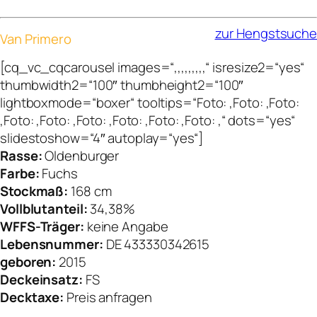
zur Hengstsuche
Van Primero
[cq_vc_cqcarousel images=“,,,,,,,,,“ isresize2=“yes“
thumbwidth2=“100″ thumbheight2=“100″
lightboxmode=“boxer“ tooltips=“Foto: ,Foto: ,Foto:
,Foto: ,Foto: ,Foto: ,Foto: ,Foto: ,Foto: ,“ dots=“yes“
slidestoshow=“4″ autoplay=“yes“]
Rasse:
Oldenburger
Farbe:
Fuchs
Stockmaß:
168 cm
Vollblutanteil:
34,38%
WFFS-Träger:
keine Angabe
Lebensnummer:
DE 433330342615
geboren:
2015
Deckeinsatz:
FS
Decktaxe:
Preis anfragen