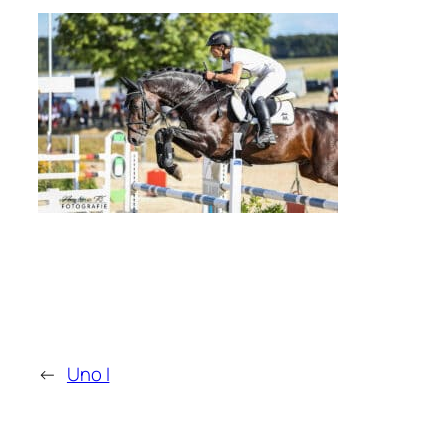
←
Uno I