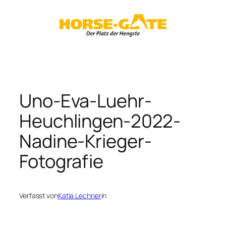
Zum
Inhalt
springen
Uno-Eva-Luehr-
Heuchlingen-2022-
Nadine-Krieger-
Fotografie
Verfasst von
Katja Lechner
in