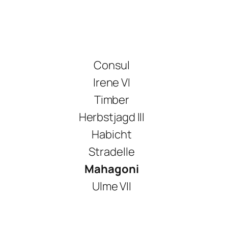
Consul
Irene VI
Timber
Herbstjagd III
Habicht
Stradelle
Mahagoni
Ulme VII