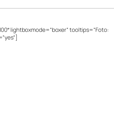
100″ lightboxmode=“boxer“ tooltips=“Foto:
y=“yes“]