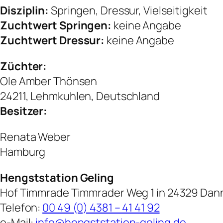
Disziplin:
Springen, Dressur, Vielseitigkeit
Zuchtwert Springen:
keine Angabe
Zuchtwert Dressur:
keine Angabe
Züchter:
Ole Amber Thönsen
24211, Lehmkuhlen, Deutschland
Besitzer:
Renata Weber
Hamburg
Hengststation Geling
Hof Timmrade Timmrader Weg 1 in 24329 Da
Telefon:
00 49 (0) 4381 – 41 41 92
e-Mail:
info@hengststation-geling.de