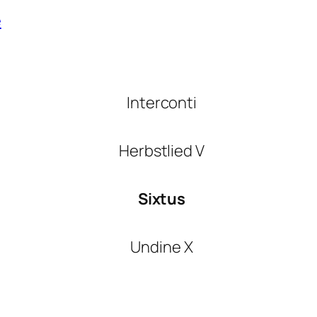
e
Interconti
Herbstlied V
Sixtus
Undine X