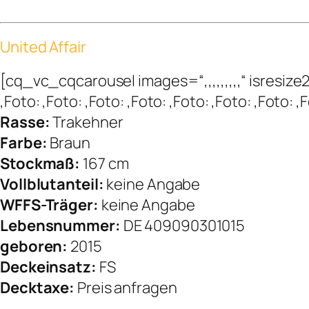
United Affair
[cq_vc_cqcarousel images=“,,,,,,,,,“ isres
,Foto: ,Foto: ,Foto: ,Foto: ,Foto: ,Foto: ,Foto
Rasse:
Trakehner
Farbe:
Braun
Stockmaß:
167 cm
Vollblutanteil:
keine Angabe
WFFS-Träger:
keine Angabe
Lebensnummer:
DE 409090301015
geboren:
2015
Deckeinsatz:
FS
Decktaxe:
Preis anfragen