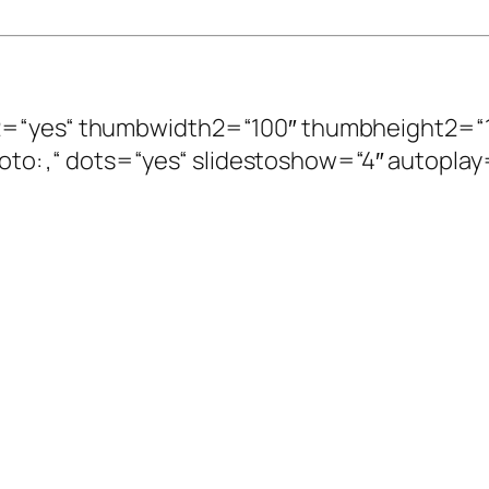
ize2=“yes“ thumbwidth2=“100″ thumbheight2=“
: ,Foto: ,“ dots=“yes“ slidestoshow=“4″ autopla