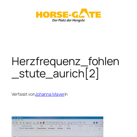
Zum
Inhalt
springen
Herzfrequenz_fohlen
_stute_aurich[2]
Verfasst von
Johanna Mayer
in