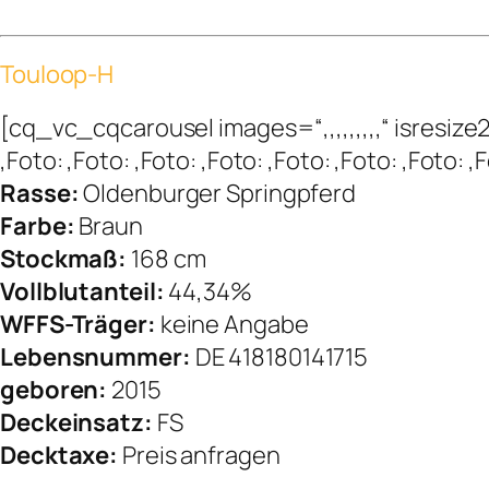
Touloop-H
[cq_vc_cqcarousel images=“,,,,,,,,,“ isres
,Foto: ,Foto: ,Foto: ,Foto: ,Foto: ,Foto: ,Foto
Rasse:
Oldenburger Springpferd
Farbe:
Braun
Stockmaß:
168 cm
Vollblutanteil:
44,34%
WFFS-Träger:
keine Angabe
Lebensnummer:
DE 418180141715
geboren:
2015
Deckeinsatz:
FS
Decktaxe:
Preis anfragen