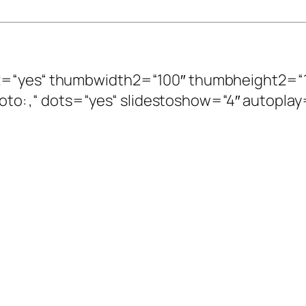
ize2=“yes“ thumbwidth2=“100″ thumbheight2=“
: ,Foto: ,“ dots=“yes“ slidestoshow=“4″ autopla