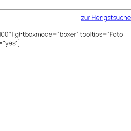
zur Hengstsuche
100″ lightboxmode=“boxer“ tooltips=“Foto:
y=“yes“]