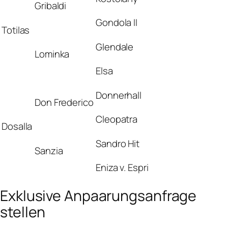
Gribaldi
Gondola II
Totilas
Glendale
Lominka
Elsa
Donnerhall
Don Frederico
Cleopatra
Dosalla
Sandro Hit
Sanzia
Eniza v. Espri
Exklusive Anpaarungsanfrage
stellen