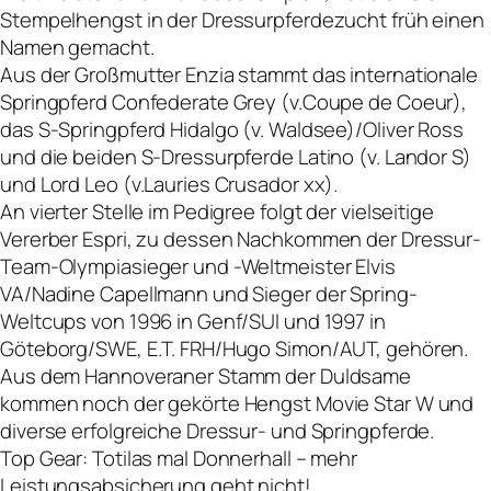
Stempelhengst in der Dressurpferdezucht früh einen
Namen gemacht.
Aus der Großmutter Enzia stammt das internationale
Springpferd Confederate Grey (v.Coupe de Coeur),
das S-Springpferd Hidalgo (v. Waldsee)/Oliver Ross
und die beiden S-Dressurpferde Latino (v. Landor S)
und Lord Leo (v.Lauries Crusador xx).
An vierter Stelle im Pedigree folgt der vielseitige
Vererber Espri, zu dessen Nachkommen der Dressur-
Team-Olympiasieger und -Weltmeister Elvis
VA/Nadine Capellmann und Sieger der Spring-
Weltcups von 1996 in Genf/SUI und 1997 in
Göteborg/SWE, E.T. FRH/Hugo Simon/AUT, gehören.
Aus dem Hannoveraner Stamm der Duldsame
kommen noch der gekörte Hengst Movie Star W und
diverse erfolgreiche Dressur- und Springpferde.
Top Gear: Totilas mal Donnerhall – mehr
Leistungsabsicherung geht nicht!