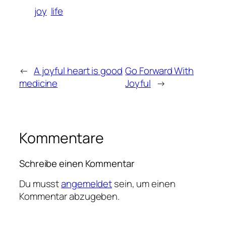
joy
life
←
A joyful heart is good
Go Forward With
medicine
Joyful
→
Kommentare
Schreibe einen Kommentar
Du musst
angemeldet
sein, um einen
Kommentar abzugeben.