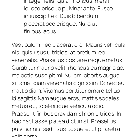
Integer felis ligula, rhoncus in erat
id, scelerisque pulvinar ante. Fusce
in suscipit ex. Duis bibendum
placerat scelerisque. Nulla ut
finibus lacus.
Vestibulum nec placerat orci. Mauris vehicula
nisl quis risus ultricies, at pretium leo
venenatis. Phasellus posuere neque metus.
Curabitur mauris velit, rhoncus eu magna ac,
molestie suscipit mi. Nullam lobortis augue
sit amet diam venenatis dignissim. Donec eu
mattis diam. Vivamus porttitor ornare tellus
id sagittis.Nam augue eros, mattis sodales
metus eu, scelerisque vehicula odio.
Praesent finibus gravida nisl non ultrices. In
hac habitasse platea dictumst. Phasellus
pulvinar nisi sed risus posuere, ut pharetra
velit porta.