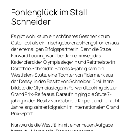
Fohlenglück im Stall
Schneider
Es gibt wohl kaum ein schöneres Geschenk zum
Osterfest als ein frisch geborenes Hengstfohlen aus
der ehemaligen Erfolgspartnerin. Denn die Stute
Forward Looking war über Jahre hinweg das
Kaderpferd der Olympiasiegerin und Reitmeisterin
Dorothee Schneider. Bereits 4-jährig kam die
Westfalen-Stute, eine Tochter von Fidermark aus
der Deesy, in den Besitz von Schneider. Drei Jahre
bildete die Olympiasiegerin Forward Looking bis zur
Grand Prix-Reife aus. Daraufhin ging die Stute 7-
jährig in den Besitz von Gabriele Kippert und lief acht
Jahre lang sehr erfolgreich im internationalen Grand
Prix-Sport.
Nun wurde die Westfälin mit einer neuen Aufgabe