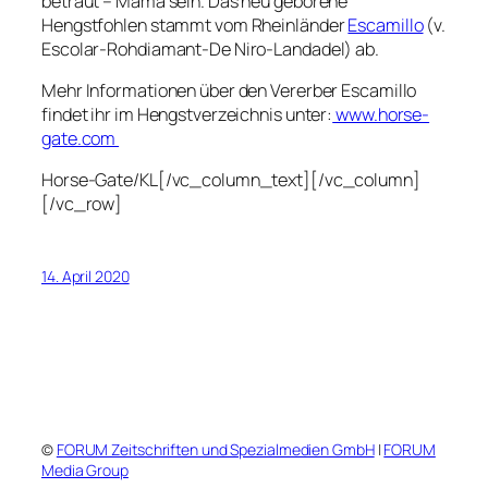
betraut – Mama sein. Das neu geborene
Hengstfohlen stammt vom Rheinländer
Escamillo
(v.
Escolar-Rohdiamant-De Niro-Landadel) ab.
Mehr Informationen über den Vererber Escamillo
findet ihr im Hengstverzeichnis unter:
www.horse-
gate.com
Horse-Gate/KL[/vc_column_text][/vc_column]
[/vc_row]
14. April 2020
©
FORUM Zeitschriften und Spezialmedien GmbH
|
FORUM
Media Group