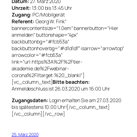
Datum:
27. März 2020
Uhrzeit:
13:00 bis 13:45 Uhr
Zugang:
PC/Mobilgerät
Referent:
Georg W. Fink“
bannercontentsize=“1.0em“ bannerbutton=“Hier
anmelden“ buttonshape=“4px“
backbuttonbg=“#fcb53a“
backbuttonhoverbg=“#d1d1d1″ isarrow=“arrowtop“
arrowcolor=“#fcb53a“
link=“url:https%3A%2F%2Ftier-
akademie.de%2Fwebinar-
corona%2F||target:%20_blank|“]
[vc_column_text]
Bitte beachten:
Anmeldeschluss ist 26.03.2020 um 16:00 Uhr
Zugangsdaten:
Login erhalten Sie am 27.03.2020
bis spätestens 10:00 Uhr![/vc_column_text]
[/vc_column][/vc_row]
25. März 2020