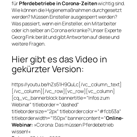
für
Pferdebetriebe in Corona-Zeiten
wichtig sind.
Wie können die Hygienemaßnahmen durchgesetzt
werden? Müssen Einsteller ausgesperrt werden?
Was passiert, wenn ein Einsteller, ein Mitarbeiter
oder ich selber an Corona erkranke? Unser Experte
Georg Fink berät und gibt Antworten auf diese und
weitere Fragen.
Hier gibt es das Video in
gekürzter Version:
https://youtu.be/hZs51H9QuLc[/vc_column_text]
[/vc_column][/vc_row][vc_row][vc_column]
[cq_vc_bannerblock bannertitle=“Infos zum
Webinar“ titleborder=“dashed“
titlebordersize=“2px“ titlebordercolor=“#fcb53a“
titleborderwidth=“150px“ bannercontent=“
Online-
Webinar:
»Corona: Das müssen Pferdebetrieb
wissen!«