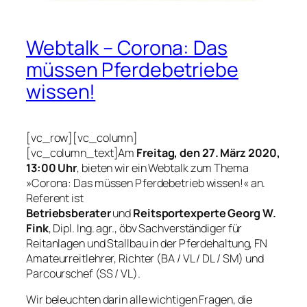
Webtalk – Corona: Das
müssen Pferdebetriebe
wissen!
[vc_row][vc_column]
[vc_column_text]Am
Freitag, den 27. März 2020,
13:00 Uhr
, bieten wir ein Webtalk zum Thema
»Corona: Das müssen Pferdebetrieb wissen!« an.
Referent ist
Betriebsberater
und
Reitsportexperte Georg W.
Fink
, Dipl. Ing. agr., öbv Sachverständiger für
Reitanlagen und Stallbau in der Pferdehaltung, FN
Amateurreitlehrer, Richter (BA / VL / DL / SM) und
Parcourschef (SS / VL).
Wir beleuchten darin alle wichtigen Fragen, die