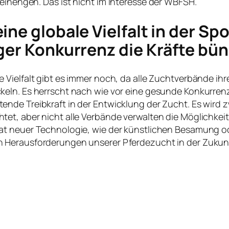
 einengen. Das ist nicht im Interesse der WBFSH.
ine globale Vielfalt in der S
iger Konkurrenz die Kräfte bü
e Vielfalt gibt es immer noch, da alle Zuchtverbände
keln. Es herrscht nach wie vor eine gesunde Konkurren
ende Treibkraft in der Entwicklung der Zucht. Es wird 
tet, aber nicht alle Verbände verwalten die Möglichkeite
at neuer Technologie, wie der künstlichen Besamung o
 Herausforderungen unserer Pferdezucht in der Zukunf