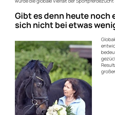
würde die globale Vielfalt der Sportpferdezucht
Gibt es denn heute noch e
sich nicht bei etwas wen
Global
entwic
bedeut
gezüch
Result
großen