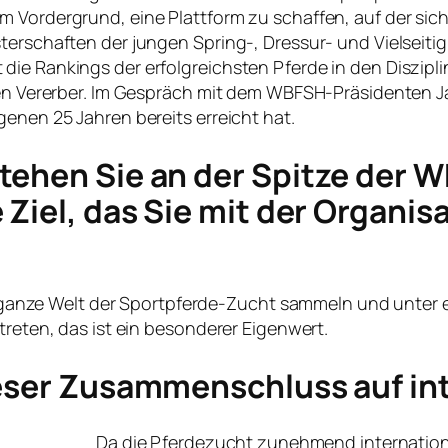
 Vordergrund, eine Plattform zu schaffen, auf der sich
erschaften der jungen Spring-, Dressur- und Vielseitigk
ie Rankings der erfolgreichsten Pferde in den Diszipli
ten Vererber. Im Gespräch mit dem WBFSH-Präsidenten Ja
genen 25 Jahren bereits erreicht hat.
ehen Sie an der Spitze der WB
 Ziel, das Sie mit der Organis
 die ganze Welt der Sportpferde-Zucht sammeln und unt
treten, das ist ein besonderer Eigenwert.
ieser Zusammenschluss auf in
Da die Pferdezucht zunehmend international