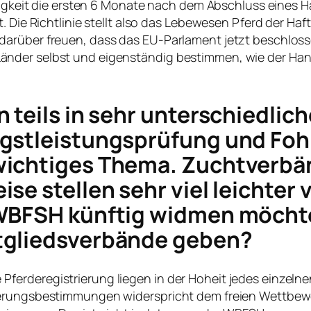
stigkeit die ersten 6 Monate nach dem Abschluss eines 
t. Die Richtlinie stellt also das Lebewesen Pferd der H
arüber freuen, dass das EU-Parlament jetzt beschlossen
nder selbst und eigenständig bestimmen, wie der Hande
 teils in sehr unterschiedlic
gstleistungsprüfung und Fohl
wichtiges Thema. Zuchtverbä
e stellen sehr viel leichter v
 WBFSH künftig widmen möch
tgliedsverbände geben?
ferderegistrierung liegen in der Hoheit jedes einzel
rierungsbestimmungen widerspricht dem freien Wettbe