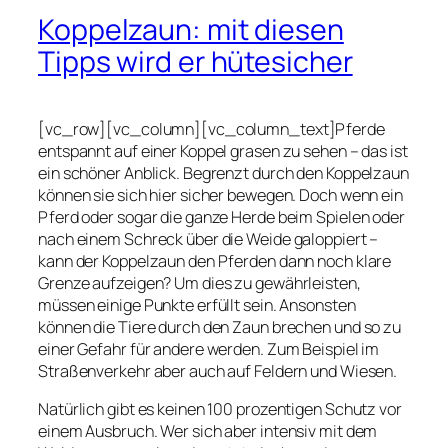
Koppelzaun: mit diesen
Tipps wird er hütesicher
[vc_row][vc_column][vc_column_text]Pferde
entspannt auf einer Koppel grasen zu sehen – das ist
ein schöner Anblick. Begrenzt durch den Koppelzaun
können sie sich hier sicher bewegen. Doch wenn ein
Pferd oder sogar die ganze Herde beim Spielen oder
nach einem Schreck über die Weide galoppiert –
kann der Koppelzaun den Pferden dann noch klare
Grenze aufzeigen? Um dies zu gewährleisten,
müssen einige Punkte erfüllt sein. Ansonsten
können die Tiere durch den Zaun brechen und so zu
einer Gefahr für andere werden. Zum Beispiel im
Straßenverkehr aber auch auf Feldern und Wiesen.
Natürlich gibt es keinen 100 prozentigen Schutz vor
einem Ausbruch. Wer sich aber intensiv mit dem