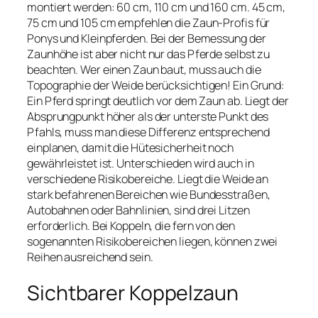
montiert werden: 60 cm, 110 cm und 160 cm. 45 cm,
75 cm und 105 cm empfehlen die Zaun-Profis für
Ponys und Kleinpferden. Bei der Bemessung der
Zaunhöhe ist aber nicht nur das Pferde selbst zu
beachten. Wer einen Zaun baut, muss auch die
Topographie der Weide berücksichtigen! Ein Grund:
Ein Pferd springt deutlich vor dem Zaun ab. Liegt der
Absprungpunkt höher als der unterste Punkt des
Pfahls, muss man diese Differenz entsprechend
einplanen, damit die Hütesicherheit noch
gewährleistet ist. Unterschieden wird auch in
verschiedene Risikobereiche. Liegt die Weide an
stark befahrenen Bereichen wie Bundesstraßen,
Autobahnen oder Bahnlinien, sind drei Litzen
erforderlich. Bei Koppeln, die fern von den
sogenannten Risikobereichen liegen, können zwei
Reihen ausreichend sein.
Sichtbarer Koppelzaun