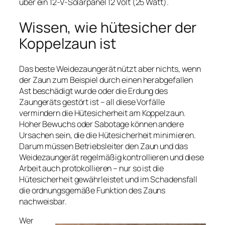
über ein 12-V-Solarpanel 12 Volt (25 Watt).
Wissen, wie hütesicher der
Koppelzaun ist
Das beste Weidezaungerät nützt aber nichts, wenn
der Zaun zum Beispiel durch einen herabgefallen
Ast beschädigt wurde oder die Erdung des
Zaungeräts gestört ist – all diese Vorfälle
vermindern die Hütesicherheit am Koppelzaun.
Hoher Bewuchs oder Sabotage können andere
Ursachen sein, die die Hütesicherheit minimieren.
Darum müssen Betriebsleiter den Zaun und das
Weidezaungerät regelmäßig kontrollieren und diese
Arbeit auch protokollieren – nur so ist die
Hütesicherheit gewährleistet und im Schadensfall
die ordnungsgemäße Funktion des Zauns
nachweisbar.
Wer