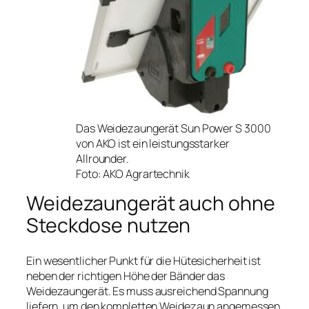
Das Weidezaungerät Sun Power S 3000
von AKO ist ein leistungsstarker
Allrounder.
Foto: AKO Agrartechnik
Weidezaungerät auch ohne
Steckdose nutzen
Ein wesentlicher Punkt für die Hütesicherheit ist
neben der richtigen Höhe der Bänder das
Weidezaungerät. Es muss ausreichend Spannung
liefern, um den kompletten Weidezaun angemessen