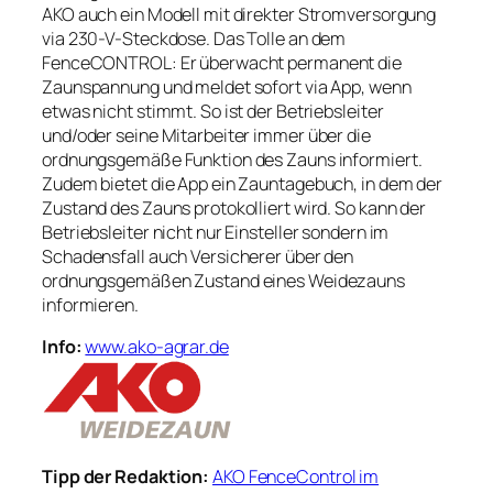
AKO auch ein Modell mit direkter Stromversorgung
via 230-V-Steckdose. Das Tolle an dem
FenceCONTROL: Er überwacht permanent die
Zaunspannung und meldet sofort via App, wenn
etwas nicht stimmt. So ist der Betriebsleiter
und/oder seine Mitarbeiter immer über die
ordnungsgemäße Funktion des Zauns informiert.
Zudem bietet die App ein Zauntagebuch, in dem der
Zustand des Zauns protokolliert wird. So kann der
Betriebsleiter nicht nur Einsteller sondern im
Schadensfall auch Versicherer über den
ordnungsgemäßen Zustand eines Weidezauns
informieren.
Info:
www.ako-agrar.de
Tipp der Redaktion:
AKO FenceControl im