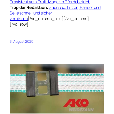
Praxistest vom Profi-Magazin Pferdebetrieb
Tipp der Redaktion:
Zaunbau: Litzen, Bänder und
Seile schnell und sicher
verbinden
[/vc_column_text][/vc_column]
[/vc_row]
3. August 2020