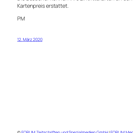
Kartenpreis erstattet.
PM
12. März 2020
©
FORUM Zeitschriften und Spezialmedien GmbH
|
FORUM Med