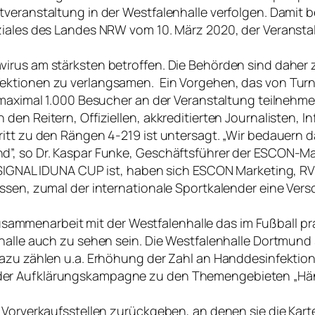
tveranstaltung in der Westfalenhalle verfolgen. Damit 
ziales des Landes NRW vom 10. März 2020, der Veransta
avirus am stärksten betroffen. Die Behörden sind dah
fektionen zu verlangsamen. Ein Vorgehen, das von Tu
 maximal 1.000 Besucher an der Veranstaltung teilnehme
en Reitern, Offiziellen, akkreditierten Journalisten, I
tt zu den Rängen 4-219 ist untersagt. „Wir bedauern da
d”, so Dr. Kaspar Funke, Geschäftsführer der ESCON-
s SIGNAL IDUNA CUP ist, haben sich ESCON Marketing, R
ssen, zumal der internationale Sportkalender eine Versc
enarbeit mit der Westfalenhalle das im Fußball prakti
nhalle auch zu sehen sein. Die Westfalenhalle Dortmun
Dazu zählen u.a. Erhöhung der Zahl an Handdesinfektio
der Aufklärungskampagne zu den Themengebieten „Hän
n Vorverkaufsstellen zurückgeben, an denen sie die Ka