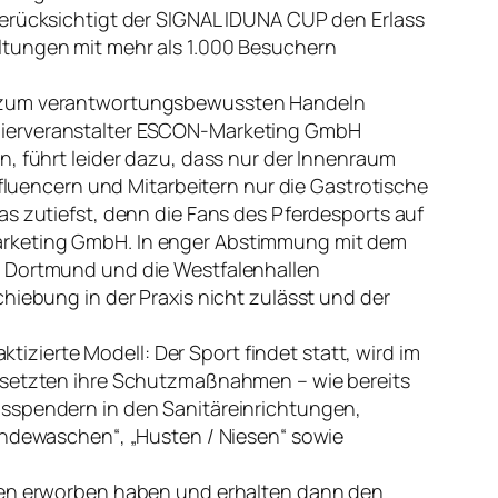
berücksichtigt der SIGNAL IDUNA CUP den Erlass
ltungen mit mehr als 1.000 Besuchern
er zum verantwortungsbewussten Handeln
rnierveranstalter ESCON-Marketing GmbH
n, führt leider dazu, dass nur der Innenraum
nfluencern und Mitarbeitern nur die Gastrotische
s zutiefst, denn die Fans des Pferdesports auf
Marketing GmbH. In enger Abstimmung mit dem
V Dortmund und die Westfalenhallen
hiebung in der Praxis nicht zulässt und der
zierte Modell: Der Sport findet statt, wird im
d setzten ihre Schutzmaßnahmen – wie bereits
nsspendern in den Sanitäreinrichtungen,
dewaschen“, „Husten / Niesen“ sowie
rten erworben haben und erhalten dann den