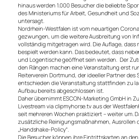
hinaus werden 1.000 Besucher die beliebte Spor
des Ministeriums für Arbeit, Gesundheit und So
untersagt.
Nordrhein-Westfalen ist vom neuartigen Coron
gezwungen, um die weitere Ausbreitung von In
vollständig mitgetragen wird. Die Auflage, dass
bespielt werden kann. Das bedeutet, dass neben d
und Logentische geöffnet sein werden. Der Zutri
den Rängen machen eine Veranstaltung erst run
Reiterverein Dortmund, der ideeller Partner de
entschieden die Veranstaltung stattfinden zu la
Aufbau bereits abgeschlossen ist.
Daher übernimmt ESCON-Marketing GmbH in Zusamm
Livestream via clipmyhorse.tv aus der Westfale
seit mehreren Wochen praktiziert – weiter um. 
zusätzliche Reinigungsmaßnahmen, Ausrollen 
„Handshake-Policy“.
Die Besucher können ihre Eintrittskarten an de