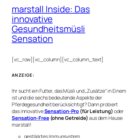
marstall Inside: Das
innovative
Gesundheitsmüsli
Sensation
[vc_row][vc_column][vc_column_text]
ANZEIGE:
Ihr sucht ein Futter, das Müsli und „Zusätze“ in Einem
ist und die sechs bedeutende Aspekte der
Pferdegesundheit berücksichtigt? Dann probiert
das innovative
Sensation-Pro
(für Leistung)
oder
Sensation-Free
(ohne Getreide)
aus dem Hause
marstall!
gestärktes Immunsystem