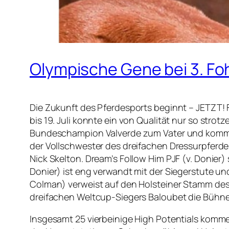
Olympische Gene bei 3. F
Die Zukunft des Pferdesports beginnt – JETZT!
bis 19. Juli konnte ein von Qualität nur so strot
Bundeschampion Valverde zum Vater und kommt au
der Vollschwester des dreifachen Dressurpferde-
Nick Skelton. Dream’s Follow Him PJF (v. Donie
Donier) ist eng verwandt mit der Siegerstute u
Colman) verweist auf den Holsteiner Stamm des
dreifachen Weltcup-Siegers Baloubet die Bühne
Insgesamt 25 vierbeinige High Potentials komme