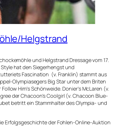
öhle/Helgstrand
 Schockemöhle und Helgstrand Dressage vom 17.
ary Style hat den Siegerhengst und
tteriets Fascination (v. Franklin) stammt aus
oppel-Olympiasegers Big Star unter dem Briten
 Follow Him’s Schönweide. Donier’s McLaren (v.
gree der Chacoon’s Coolgirl (v. Chacoon Blue-
ubet betritt ein Stammhalter des Olympia- und
ie Erfolgsgeschichte der Fohlen-Online-Auktion