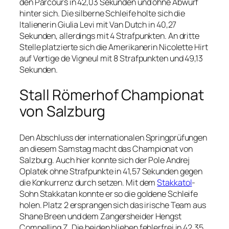
den Parcours in 42,03 Sekunden und ohne Abwurf
hinter sich. Die silberne Schleife holte sich die
Italienerin Giulia Levi mit Van Dutch in 40,27
Sekunden, allerdings mit 4 Strafpunkten. An dritte
Stelle platzierte sich die Amerikanerin Nicolette Hirt
auf Vertige de Vigneul mit 8 Strafpunkten und 49,13
Sekunden.
Stall Römerhof Championat
von Salzburg
Den Abschluss der internationalen Springprüfungen
an diesem Samstag macht das Championat von
Salzburg. Auch hier konnte sich der Pole Andrej
Oplatek ohne Strafpunkte in 41,57 Sekunden gegen
die Konkurrenz durch setzen. Mit dem
Stakkatol
-
Sohn Stakkatan konnte er so die goldene Schleife
holen. Platz 2 ersprangen sich das irische Team aus
Shane Breen und dem Zangersheider Hengst
Compelling Z. Die beiden blieben fehlerfrei in 42,35