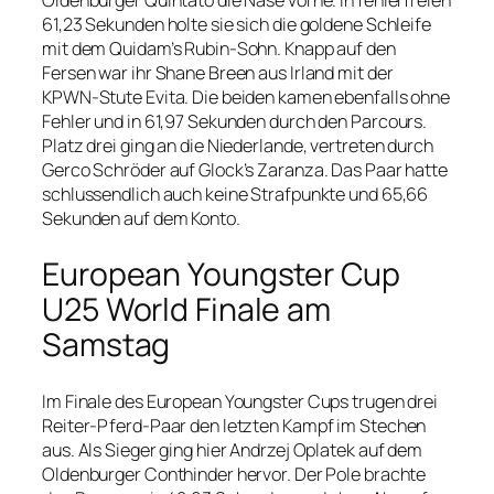
Oldenburger Quintato die Nase vorne. In fehlerfreien
61,23 Sekunden holte sie sich die goldene Schleife
mit dem Quidam’s Rubin-Sohn. Knapp auf den
Fersen war ihr Shane Breen aus Irland mit der
KPWN-Stute Evita. Die beiden kamen ebenfalls ohne
Fehler und in 61,97 Sekunden durch den Parcours.
Platz drei ging an die Niederlande, vertreten durch
Gerco Schröder auf Glock’s Zaranza. Das Paar hatte
schlussendlich auch keine Strafpunkte und 65,66
Sekunden auf dem Konto.
European Youngster Cup
U25 World Finale am
Samstag
Im Finale des European Youngster Cups trugen drei
Reiter-Pferd-Paar den letzten Kampf im Stechen
aus. Als Sieger ging hier Andrzej Oplatek auf dem
Oldenburger Conthinder hervor. Der Pole brachte