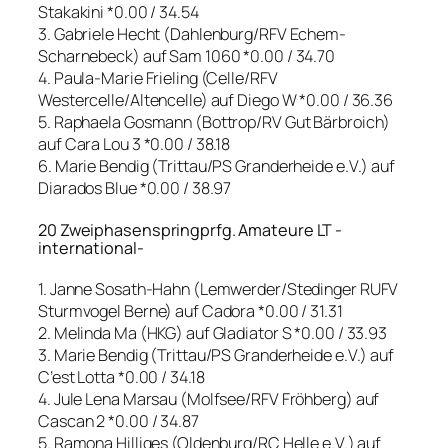
Stakakini *0.00 / 34.54
3. Gabriele Hecht (Dahlenburg/RFV Echem-
Scharnebeck) auf Sam 1060 *0.00 / 34.70
4. Paula-Marie Frieling (Celle/RFV
Westercelle/Altencelle) auf Diego W *0.00 / 36.36
5. Raphaela Gosmann (Bottrop/RV Gut Bärbroich)
auf Cara Lou 3 *0.00 / 38.18
6. Marie Bendig (Trittau/PS Granderheide e.V.) auf
Diarados Blue *0.00 / 38.97
20 Zweiphasenspringprfg. Amateure LT -
international-
1. Janne Sosath-Hahn (Lemwerder/Stedinger RUFV
Sturmvogel Berne) auf Cadora *0.00 / 31.31
2. Melinda Ma (HKG) auf Gladiator S *0.00 / 33.93
3. Marie Bendig (Trittau/PS Granderheide e.V.) auf
C’est Lotta *0.00 / 34.18
4. Jule Lena Marsau (Molfsee/RFV Fröhberg) auf
Cascan 2 *0.00 / 34.87
5. Ramona Hilliges (Oldenburg/RC Helle e.V.) auf