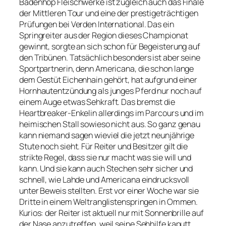
Badenhop Fleischwerke ist zugleich auch das Finale
der Mittleren Tour und eine der prestigeträchtigen
Prüfungen bei Verden International. Das ein
Springreiter aus der Region dieses Championat
gewinnt, sorgte an sich schon für Begeisterung auf
den Tribünen. Tatsächlich besonders ist aber seine
Sportpartnerin, denn Americana, die schon lange
dem Gestüt Eichenhain gehört, hat aufgrund einer
Hornhautentzündung als junges Pferd nur noch auf
einem Auge etwas Sehkraft. Das bremst die
Heartbreaker-Enkelin allerdings im Parcours und im
heimischen Stall sowieso nicht aus. So ganz genau
kann niemand sagen wieviel die jetzt neunjährige
Stute noch sieht. Für Reiter und Besitzer gilt die
strikte Regel, dass sie nur macht was sie will und
kann. Und sie kann auch Stechen sehr sicher und
schnell, wie Lahde und Americana eindrucksvoll
unter Beweis stellten. Erst vor einer Woche war sie
Dritte in einem Weltranglistenspringen in Ommen.
Kurios: der Reiter ist aktuell nur mit Sonnenbrille auf
der Nase anzutreffen, weil seine Sehhilfe kaputt