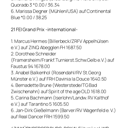
Quorado 3 *0.00 / 36.34
6. Marissa Degner (Mühlen/USA) auf Continental
Blue *0.00 / 38.25
21 FEI Grand Prix -international-
1. Marcus Hermes (Billerbeck/ZRFV Appelhülsen
e.V.) auf ZINQ Abegglen FH 1687.50
2. Dorothee Schneider
(Framersheim/Frankf.Turnierst.Schw.Gelb e.V.) auf
Faustus 94 1678.00
3. Anabel Balkenhol (Rosendahl/RV St.Georg
Münster e.V.) auf FRH Davinia la Douce 1640.50
4. Bernadette Brune (Westerstede/TG Bad
Zwischenahn) auf Spirit of the age OLD 1618.00
5. Carina Bachmann (Iserlohn/Landw. RV Kalthof
e.V.) auf Tarantino 5 1605.50
6. Jan-Dirk Gießelmann (Barver/RV Wagenfeld e. V.)
auf Real Dancer FRH 1599.50