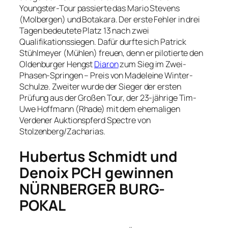
Youngster-Tour passierte das Mario Stevens
(Molbergen) und Botakara. Der erste Fehler in drei
Tagen bedeutete Platz 13 nach zwei
Qualifikationssiegen. Dafür durfte sich Patrick
Stühlmeyer (Mühlen) freuen, denn er pilotierte den
Oldenburger Hengst
Diaron
zum Sieg im Zwei-
Phasen-Springen – Preis von Madeleine Winter-
Schulze. Zweiter wurde der Sieger der ersten
Prüfung aus der Großen Tour, der 23-jährige Tim-
Uwe Hoffmann (Rhade) mit dem ehemaligen
Verdener Auktionspferd Spectre von
Stolzenberg/Zacharias.
Hubertus Schmidt und
Denoix PCH gewinnen
NÜRNBERGER BURG-
POKAL