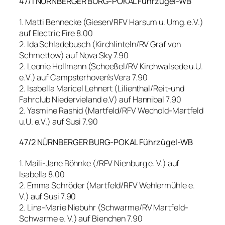
47/1 NÜRNBERGER BURG-POKAL Führzügel-WB
1. Matti Bennecke (Giesen/RFV Harsum u. Umg. e.V.)
auf Electric Fire 8.00
2. Ida Schladebusch (Kirchlinteln/RV Graf von
Schmettow) auf Nova Sky 7.90
2. Leonie Hollmann (Scheeßel/RV Kirchwalsede u.U.
e.V.) auf Campsterhoven’s Vera 7.90
2. Isabella Maricel Lehnert (Lilienthal/Reit-und
Fahrclub Niedervieland e.V) auf Hannibal 7.90
2. Yasmine Rashid (Martfeld/RFV Wechold-Martfeld
u.U. e.V.) auf Susi 7.90
47/2 NÜRNBERGER BURG-POKAL Führzügel-WB
1. Maili-Jane Böhnke (/RFV Nienburg e. V.) auf
Isabella 8.00
2. Emma Schröder (Martfeld/RFV Wehlermühle e.
V.) auf Susi 7.90
2. Lina-Marie Niebuhr (Schwarme/RV Martfeld-
Schwarme e. V.) auf Bienchen 7.90