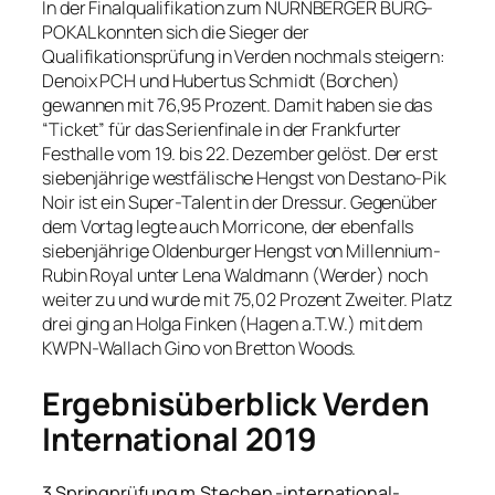
In der Finalqualifikation zum NÜRNBERGER BURG-
POKAL konnten sich die Sieger der
Qualifikationsprüfung in Verden nochmals steigern:
Denoix PCH und Hubertus Schmidt (Borchen)
gewannen mit 76,95 Prozent. Damit haben sie das
“Ticket” für das Serienfinale in der Frankfurter
Festhalle vom 19. bis 22. Dezember gelöst. Der erst
siebenjährige westfälische Hengst von Destano-Pik
Noir ist ein Super-Talent in der Dressur. Gegenüber
dem Vortag legte auch Morricone, der ebenfalls
siebenjährige Oldenburger Hengst von Millennium-
Rubin Royal unter Lena Waldmann (Werder) noch
weiter zu und wurde mit 75,02 Prozent Zweiter. Platz
drei ging an Holga Finken (Hagen a.T.W.) mit dem
KWPN-Wallach Gino von Bretton Woods.
Ergebnisüberblick Verden
International 2019
3 Springprüfung m.Stechen -international-