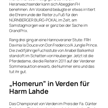
Heranwachsender kann sich Abegglen FH
benehmen. Am Vorabend beäugte er etwas irritiert
die Ehrenrunde der Reiter zu Fuß für den
NÜRNBERGER BURG-POKAL im Zelt, am
Samstagmorgen war er ganz bei der Sache im
Grand Prix.
Rang drei ging an eine Hannoveraner Stute: FRH
Davinia la Douce von Don Frederico/A Jungle Prince.
Die zwölfjährige Fuchsstute von Anabel Balkenhol
stand oft im Schatten von Heuberger. Jetzt ist die
Pferdedame, die die Reiterin 2011 auf der Verdener
Sommerauktion erwarb, die Nummer eins und das
tut ihr gut.
„Homerun” in Verden für
Harm Lahde
Das Championat von Verden im Preis der Fa. Günter