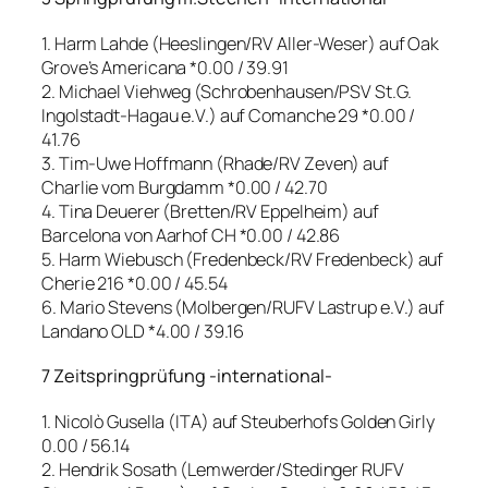
1. Harm Lahde (Heeslingen/RV Aller-Weser) auf Oak
Grove’s Americana *0.00 / 39.91
2. Michael Viehweg (Schrobenhausen/PSV St.G.
Ingolstadt-Hagau e.V.) auf Comanche 29 *0.00 /
41.76
3. Tim-Uwe Hoffmann (Rhade/RV Zeven) auf
Charlie vom Burgdamm *0.00 / 42.70
4. Tina Deuerer (Bretten/RV Eppelheim) auf
Barcelona von Aarhof CH *0.00 / 42.86
5. Harm Wiebusch (Fredenbeck/RV Fredenbeck) auf
Cherie 216 *0.00 / 45.54
6. Mario Stevens (Molbergen/RUFV Lastrup e.V.) auf
Landano OLD *4.00 / 39.16
7 Zeitspringprüfung -international-
1. Nicolò Gusella (ITA) auf Steuberhofs Golden Girly
0.00 / 56.14
2. Hendrik Sosath (Lemwerder/Stedinger RUFV