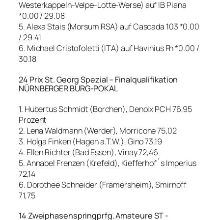
Westerkappeln-Velpe-Lotte-Werse) auf IB Piana
*0.00 / 29.08
5. Alexa Stais (Morsum RSA) auf Cascada 103 *0.00
/ 29.41
6. Michael Cristofoletti (ITA) auf Havinius Fh *0.00 /
30.18
24 Prix St. Georg Spezial – Finalqualifikation
NÜRNBERGER BURG-POKAL
1. Hubertus Schmidt (Borchen), Denoix PCH 76,95
Prozent
2. Lena Waldmann (Werder), Morricone 75,02
3. Holga Finken (Hagen a.T.W.), Gino 73,19
4. Ellen Richter (Bad Essen), Vinay 72,46
5. Annabel Frenzen (Krefeld), Kiefferhof`s Imperius
72,14
6. Dorothee Schneider (Framersheim), Smirnoff
71,75
14 Zweiphasenspringprfg. Amateure ST -