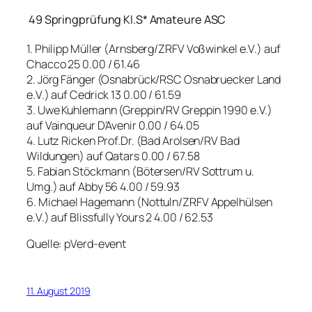
49 Springprüfung Kl.S* Amateure ASC
1. Philipp Müller (Arnsberg/ZRFV Voßwinkel e.V.) auf
Chacco 25 0.00 / 61.46
2. Jörg Fänger (Osnabrück/RSC Osnabruecker Land
e.V.) auf Cedrick 13 0.00 / 61.59
3. Uwe Kuhlemann (Greppin/RV Greppin 1990 e.V.)
auf Vainqueur D’Avenir 0.00 / 64.05
4. Lutz Ricken Prof.Dr. (Bad Arolsen/RV Bad
Wildungen) auf Qatars 0.00 / 67.58
5. Fabian Stöckmann (Bötersen/RV Sottrum u.
Umg.) auf Abby 56 4.00 / 59.93
6. Michael Hagemann (Nottuln/ZRFV Appelhülsen
e.V.) auf Blissfully Yours 2 4.00 / 62.53
Quelle: pVerd-event
11. August 2019