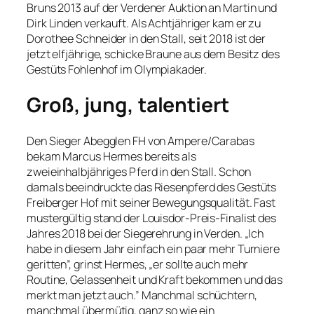
Bruns 2013 auf der Verdener Auktion an Martin und
Dirk Linden verkauft. Als Achtjähriger kam er zu
Dorothee Schneider in den Stall, seit 2018 ist der
jetzt elfjährige, schicke Braune aus dem Besitz des
Gestüts Fohlenhof im Olympiakader.
Groß, jung, talentiert
Den Sieger Abegglen FH von Ampere/Carabas
bekam Marcus Hermes bereits als
zweieinhalbjähriges Pferd in den Stall. Schon
damals beeindruckte das Riesenpferd des Gestüts
Freiberger Hof mit seiner Bewegungsqualität. Fast
mustergültig stand der Louisdor-Preis-Finalist des
Jahres 2018 bei der Siegerehrung in Verden. „Ich
habe in diesem Jahr einfach ein paar mehr Turniere
geritten”, grinst Hermes, „er sollte auch mehr
Routine, Gelassenheit und Kraft bekommen und das
merkt man jetzt auch.” Manchmal schüchtern,
manchmal übermütig, ganz so wie ein