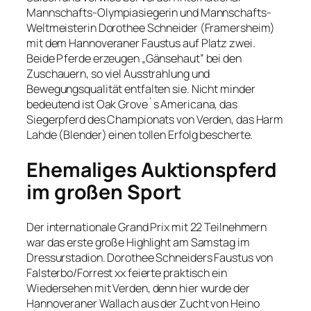
Mannschafts-Olympiasiegerin und Mannschafts-
Weltmeisterin Dorothee Schneider (Framersheim)
mit dem Hannoveraner Faustus auf Platz zwei.
Beide Pferde erzeugen „Gänsehaut” bei den
Zuschauern, so viel Ausstrahlung und
Bewegungsqualität entfalten sie. Nicht minder
bedeutend ist Oak Grove`s Americana, das
Siegerpferd des Championats von Verden, das Harm
Lahde (Blender) einen tollen Erfolg bescherte.
Ehemaliges Auktionspferd
im großen Sport
Der internationale Grand Prix mit 22 Teilnehmern
war das erste große Highlight am Samstag im
Dressurstadion. Dorothee Schneiders Faustus von
Falsterbo/Forrest xx feierte praktisch ein
Wiedersehen mit Verden, denn hier wurde der
Hannoveraner Wallach aus der Zucht von Heino