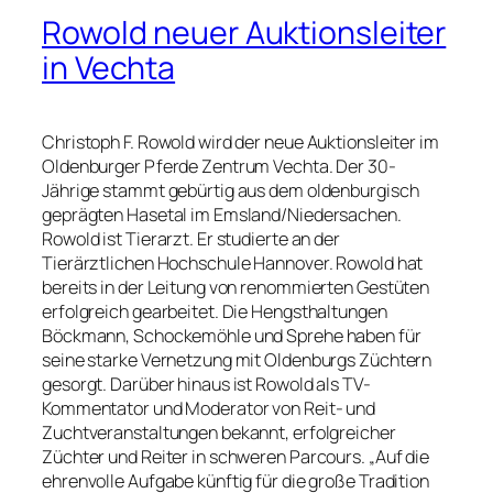
Rowold neuer Auktionsleiter
in Vechta
Christoph F. Rowold wird der neue Auktionsleiter im
Oldenburger Pferde Zentrum Vechta. Der 30-
Jährige stammt gebürtig aus dem oldenburgisch
geprägten Hasetal im Emsland/Niedersachen.
Rowold ist Tierarzt. Er studierte an der
Tierärztlichen Hochschule Hannover. Rowold hat
bereits in der Leitung von renommierten Gestüten
erfolgreich gearbeitet. Die Hengsthaltungen
Böckmann, Schockemöhle und Sprehe haben für
seine starke Vernetzung mit Oldenburgs Züchtern
gesorgt. Darüber hinaus ist Rowold als TV-
Kommentator und Moderator von Reit- und
Zuchtveranstaltungen bekannt, erfolgreicher
Züchter und Reiter in schweren Parcours. „Auf die
ehrenvolle Aufgabe künftig für die große Tradition