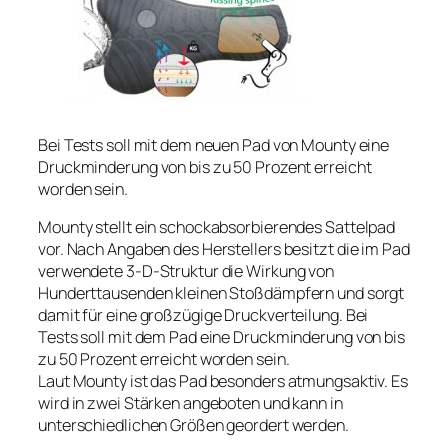
Bei Tests soll mit dem neuen Pad von Mounty eine
Druckminderung von bis zu 50 Prozent erreicht
worden sein.
Mounty stellt ein schockabsorbierendes Sattelpad
vor. Nach Angaben des Herstellers besitzt die im Pad
verwendete 3-D-Struktur die Wirkung von
Hunderttausenden kleinen Stoßdämpfern und sorgt
damit für eine großzügige Druckverteilung. Bei
Tests soll mit dem Pad eine Druckminderung von bis
zu 50 Prozent erreicht worden sein.
Laut Mounty ist das Pad besonders atmungsaktiv. Es
wird in zwei Stärken angeboten und kann in
unterschiedlichen Größen geordert werden.