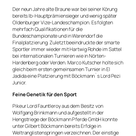
Der neun Jahre alte Braune war bei seiner Körung
bereits Ib-Hauptprämiensieger und wenig später
Oldenburger Vize-Landeschampion. Es folgten
mehrfach Qualifikationen für die
Bundeschampionate und in Warendorf die
Finalplatzierung. Zuletzt beeindruckte der smarte
Sportler immer wieder mit Hartwig Rohde im Sattel
bei internationalen Turnieren wie in Nörten-
Hardenberg oder Verden. Marco Kutscher holte sich
gleich beim ersten gemeinsamen Turnier in El
Jadida eine Platzierung mit Böckmann`s Lord Pezi
Junior.
Feine Genetik für den Sport
Pikeur Lord Fauntleroy aus dem Besitz von
Wolfgang Brinkmann und aufgestellt in der
Hengstriege der Böckmann Pferde GmbH konnte
unter Gilbert Böckmann bereits Erfolge in
Weltranglistenspringen verzeichnen. Der einstige