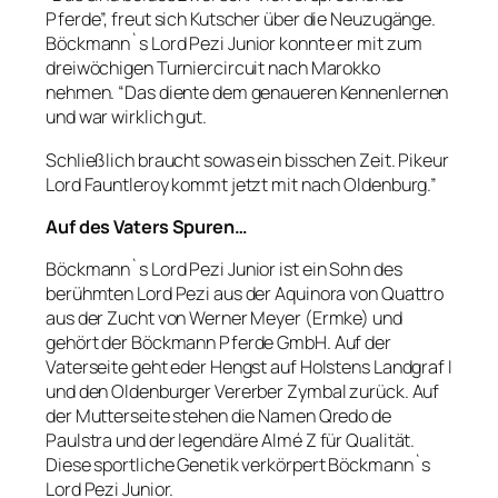
Pferde”, freut sich Kutscher über die Neuzugänge.
Böckmann`s Lord Pezi Junior konnte er mit zum
dreiwöchigen Turniercircuit nach Marokko
nehmen. “Das diente dem genaueren Kennenlernen
und war wirklich gut.
Schließlich braucht sowas ein bisschen Zeit. Pikeur
Lord Fauntleroy kommt jetzt mit nach Oldenburg.”
Auf des Vaters Spuren…
Böckmann`s Lord Pezi Junior ist ein Sohn des
berühmten Lord Pezi aus der Aquinora von Quattro
aus der Zucht von Werner Meyer (Ermke) und
gehört der Böckmann Pferde GmbH. Auf der
Vaterseite geht eder Hengst auf Holstens Landgraf I
und den Oldenburger Vererber Zymbal zurück. Auf
der Mutterseite stehen die Namen Qredo de
Paulstra und der legendäre Almé Z für Qualität.
Diese sportliche Genetik verkörpert Böckmann`s
Lord Pezi Junior.