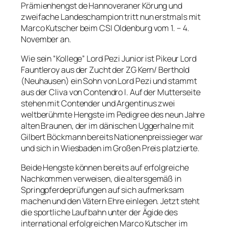
Prämienhengst de Hannoveraner Körung und
zweifache Landeschampion tritt nun erstmals mit
Marco Kutscher beim CSI Oldenburg vom 1. – 4.
November an.
Wie sein “Kollege” Lord Pezi Junior ist Pikeur Lord
Fauntleroy aus der Zucht der ZG Kern/ Berthold
(Neuhausen) ein Sohn von Lord Pezi und stammt
aus der Cliva von Contendro I. Auf der Mutterseite
stehen mit Contender und Argentinus zwei
weltberühmte Hengste im Pedigree des neun Jahre
alten Braunen, der im dänischen Uggerhalne mit
Gilbert Böckmann bereits Nationenpreissieger war
und sich in Wiesbaden im Großen Preis platzierte.
Beide Hengste können bereits auf erfolgreiche
Nachkommen verweisen, die altersgemäß in
Springpferdeprüfungen auf sich aufmerksam
machen und den Vätern Ehre einlegen. Jetzt steht
die sportliche Laufbahn unter der Ägide des
international erfolgreichen Marco Kutscher im