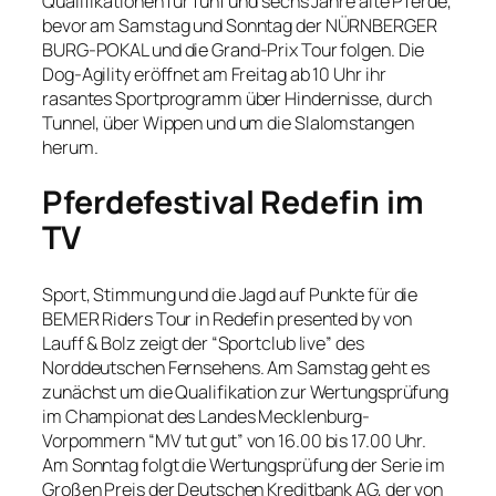
Qualifikationen für fünf und sechs Jahre alte Pferde,
bevor am Samstag und Sonntag der NÜRNBERGER
BURG-POKAL und die Grand-Prix Tour folgen. Die
Dog-Agility eröffnet am Freitag ab 10 Uhr ihr
rasantes Sportprogramm über Hindernisse, durch
Tunnel, über Wippen und um die Slalomstangen
herum.
Pferdefestival Redefin im
TV
Sport, Stimmung und die Jagd auf Punkte für die
BEMER Riders Tour in Redefin presented by von
Lauff & Bolz zeigt der “Sportclub live” des
Norddeutschen Fernsehens. Am Samstag geht es
zunächst um die Qualifikation zur Wertungsprüfung
im Championat des Landes Mecklenburg-
Vorpommern “MV tut gut” von 16.00 bis 17.00 Uhr.
Am Sonntag folgt die Wertungsprüfung der Serie im
Großen Preis der Deutschen Kreditbank AG, der von