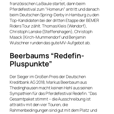
französischen La Baule startet, dann beim
Pferdefestival zum “Homerun” antritt und danach
beim Deutschen Spring-Derby in Hamburg zu den
Top-Kandidaten bei der dritten Etappe der BEMER
Riders Tour zählt. Thomas Kleis (Wendorf),
Christoph Lanske (Steffenshagen), Christoph
Maack (Kirch-Mummendorf und Benjamin
Wulschner runden das gute MV-Aufgebot ab.
Beerbaums “Redefin-
Pluspunkte”
Der Sieger im Großen Preis der Deutschen
Kreditbank AG 2018, Markus Beerbaum aus
Thedinghausen macht keinen Hehl aus seinen
Sympathien für das Pferdefestival Redefin. “Das
Gesamtpaket stimmt – die Ausschreibung ist
attraktiv mit den vier Touren, die
Rahmenbedingungen sind gut mit dem Platz und