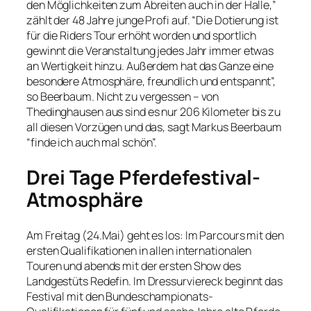
den Möglichkeiten zum Abreiten auch in der Halle,”
zählt der 48 Jahre junge Profi auf. “Die Dotierung ist
für die Riders Tour erhöht worden und sportlich
gewinnt die Veranstaltung jedes Jahr immer etwas
an Wertigkeit hinzu. Außerdem hat das Ganze eine
besondere Atmosphäre, freundlich und entspannt”,
so Beerbaum. Nicht zu vergessen – von
Thedinghausen aus sind es nur 206 Kilometer bis zu
all diesen Vorzügen und das, sagt Markus Beerbaum
“finde ich auch mal schön”.
Drei Tage Pferdefestival-
Atmosphäre
Am Freitag (24.Mai) geht es los: Im Parcours mit den
ersten Qualifikationen in allen internationalen
Touren und abends mit der ersten Show des
Landgestüts Redefin. Im Dressurviereck beginnt das
Festival mit den Bundeschampionats-