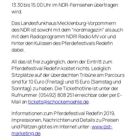
13.30 bis 15.00 Uhr im NDR-Fernsehen übertragen
wird.
Das Landesfunkhaus Mecklenburg-Vorpommern
des NDR ist sowohl mit dem “nordmagazin” als auch
mit dem Radioprogramm NDR1 Radio MV vor und
hinter den Kulissen des Pferdefestivals Redefin
dabei.
All das ist frei zugänglich, denn der Eintritt zum
Pferdefestival Redefin kostet nichts. Lediglich
Sitzplätze auf der überdachten Tribüne am Parcours
sind für 10 Euro (Freitag) und 15 Euro (Samstag und
Sonntag) zu haben. Die Tickethotline ist unter der
Rufnummer (05492) 808 251 erreichbar oder per E-
Mail an
tickets@schockemoehle.de
.
Informationen zum Pferdefestival Redefin 2019,
Impressionen, Nachrichten und Details zu Preisen
und Plätzen gibt es im Internet unter:
www.pst-
marketing.de
.