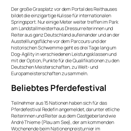
Der große Grasplatz vor dem Portal des Reithauses
bildet die einzigartige Kulisse für internationalen
Springsport. Nur einige Meter weiter treffen im Park
am Landstallmeisterhaus Dressurreiterinnen und
Reiter aus ganz Deutschland aufeinander und an der
Ausstelllungsfläche vor dem Parcours und der
historischen Schwemme geht es drei Tage lang um
Dog-Agility in verschiedenen Leistungsklassen und
mit der Option, Punkte für die Qualifikationen zu den
Deutschen Meisterschaften, zu Welt- und
Europameisterschaften zu sammeln.
Beliebtes Pferdefestival
Teilnehmer aus 15 Nationen haben sich für das
Pferdefestival Redefin angemeldet, darunter etliche
Reiterinnen und Reiter aus dem Gastgeberland wie
André Thieme (Plau am See), der am kommenden
Wochenende beim Nationenpreisturnier im