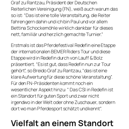
Graf zu Rantzau, Präsident der Deutschen
Reiterlichen Vereinigung (FN), weiß auch warum das
so ist: “Das ist eine tolle Veranstaltung, die Reiter
fahren gern dahin und ich bin Paul und vor allem
Bettina Schockemöhle wirklich dankbar für dieses
nett, familiär und herzlich gemachte Turnier.”
Erstmals ist das Pferdefestival Redefin eine Etappe
der internationalen BEMER Riders Tour und diese
Etappe wird in Redefin durch von Lauff & Bolz
präsentiert. “Es ist gut, dass Redefin nun zur Tour
gehört”, so Breido Graf zu Rantzau, “das ist eine
klare Aufwertung für diese schöne Veranstaltung”.
Für den FN-Präsidenten kommt noch ein
wesentlicher Aspekt hinzu: “ Das CSI in Redefin ist
ein Standort für guten Sport und zwar nicht
irgendwo in der Welt oder ohne Zuschauer, sondern
dort wo man Pferdesport schätzt und kennt”.
Vielfalt an einem Standort