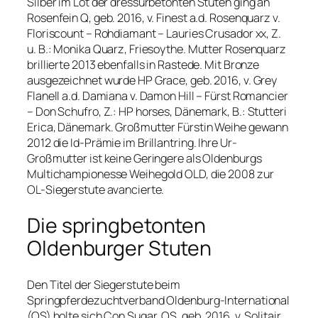
Silber im Lot der dressurbetonten Stuten ging an
Rosenfein Q, geb. 2016, v. Finest a.d. Rosenquarz v.
Floriscount – Rohdiamant – Lauries Crusador xx, Z.
u. B.: Monika Quarz, Friesoythe. Mutter Rosenquarz
brillierte 2013 ebenfalls in Rastede. Mit Bronze
ausgezeichnet wurde HP Grace, geb. 2016, v. Grey
Flanell a.d. Damiana v. Damon Hill – Fürst Romancier
– Don Schufro, Z.: HP horses, Dänemark, B.: Stutteri
Erica, Dänemark. Großmutter Fürstin Weihe gewann
2012 die Id-Prämie im Brillantring. Ihre Ur-
Großmutter ist keine Geringere als Oldenburgs
Multichampionesse Weihegold OLD, die 2008 zur
OL-Siegerstute avancierte.
Die springbetonten
Oldenburger Stuten
Den Titel der Siegerstute beim
Springpferdezuchtverband Oldenburg-International
(OS) holte sich Con Sugar, OS, geb. 2016, v. Solitair