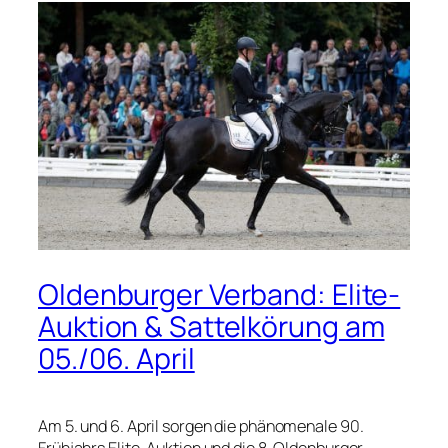
Oldenburger Verband: Elite-
Auktion & Sattelkörung am
05./06. April
Am 5. und 6. April sorgen die phänomenale 90.