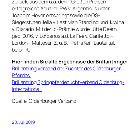
zurück, aus dem u.a. der in Großen Preisen
erfolgreiche Aquarell PW v. Argentinus unter
Joachim Heyer entspringt sowie die OS-
Siegerstuten Jella v. Last Man Standing und Juwina
v. Diarado. Mit der Ic-Prämie wurde Lütte Deern,
geb. 2016, v. Lordanos a.d. La Fee v. Cariletto –
Lordon – Malteser, Z. u. B.: Petra Keil, Lautertal,
belohnt.
Hier finden Sie alle Ergebnisse der Brillantringe:
Brillantring Verband der Züchter des Oldenburger
Pferdes.
Brillantring Springpferdezuchtverband Oldenburg-
International.
Quelle: Oldenburger Verband
28. Juli 2019