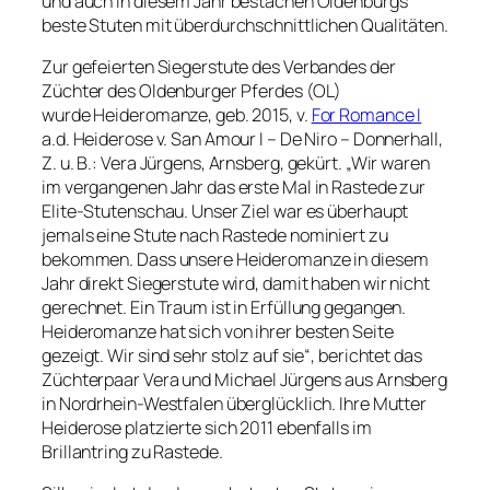
und auch in diesem Jahr bestachen Oldenburgs
beste Stuten mit überdurchschnittlichen Qualitäten.
Zur gefeierten Siegerstute des Verbandes der
Züchter des Oldenburger Pferdes (OL)
wurde Heideromanze, geb. 2015, v.
For Romance I
a.d. Heiderose v. San Amour I – De Niro – Donnerhall,
Z. u. B.: Vera Jürgens, Arnsberg, gekürt. „Wir waren
im vergangenen Jahr das erste Mal in Rastede zur
Elite-Stutenschau. Unser Ziel war es überhaupt
jemals eine Stute nach Rastede nominiert zu
bekommen. Dass unsere Heideromanze in diesem
Jahr direkt Siegerstute wird, damit haben wir nicht
gerechnet. Ein Traum ist in Erfüllung gegangen.
Heideromanze hat sich von ihrer besten Seite
gezeigt. Wir sind sehr stolz auf sie“, berichtet das
Züchterpaar Vera und Michael Jürgens aus Arnsberg
in Nordrhein-Westfalen überglücklich. Ihre Mutter
Heiderose platzierte sich 2011 ebenfalls im
Brillantring zu Rastede.