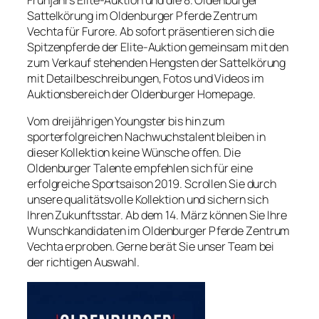
Frühjahrs Elite-Auktion und die 8. Oldenburger
Sattelkörung im Oldenburger Pferde Zentrum
Vechta für Furore. Ab sofort präsentieren sich die
Spitzenpferde der Elite-Auktion gemeinsam mit den
zum Verkauf stehenden Hengsten der Sattelkörung
mit Detailbeschreibungen, Fotos und Videos im
Auktionsbereich der Oldenburger Homepage.
Vom dreijährigen Youngster bis hin zum
sporterfolgreichen Nachwuchstalent bleiben in
dieser Kollektion keine Wünsche offen. Die
Oldenburger Talente empfehlen sich für eine
erfolgreiche Sportsaison 2019. Scrollen Sie durch
unsere qualitätsvolle Kollektion und sichern sich
Ihren Zukunftsstar. Ab dem 14. März können Sie Ihre
Wunschkandidaten im Oldenburger Pferde Zentrum
Vechta erproben. Gerne berät Sie unser Team bei
der richtigen Auswahl.