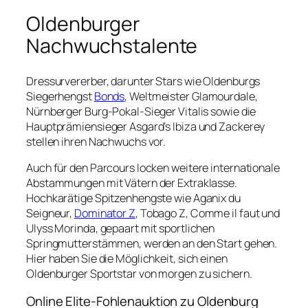
Oldenburger
Nachwuchstalente
Dressurvererber, darunter Stars wie Oldenburgs
Siegerhengst
Bonds
, Weltmeister Glamourdale,
Nürnberger Burg-Pokal-Sieger Vitalis sowie die
Hauptprämiensieger Asgard’s Ibiza und Zackerey
stellen ihren Nachwuchs vor.
Auch für den Parcours locken weitere internationale
Abstammungen mit Vätern der Extraklasse.
Hochkarätige Spitzenhengste wie Aganix du
Seigneur,
Dominator Z
, Tobago Z, Comme il faut und
Ulyss Morinda, gepaart mit sportlichen
Springmutterstämmen, werden an den Start gehen.
Hier haben Sie die Möglichkeit, sich einen
Oldenburger Sportstar von morgen zu sichern.
Online Elite-Fohlenauktion zu Oldenburg