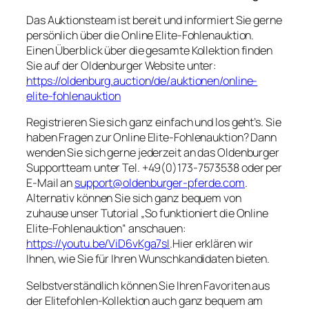
Das Auktionsteam ist bereit und informiert Sie gerne
persönlich über die Online Elite-Fohlenauktion.
Einen Überblick über die gesamte Kollektion finden
Sie auf der Oldenburger Website unter:
https://oldenburg.auction/de/auktionen/online-
elite-fohlenauktion
Registrieren Sie sich ganz einfach und los geht’s. Sie
haben Fragen zur Online Elite-Fohlenauktion? Dann
wenden Sie sich gerne jederzeit an das Oldenburger
Supportteam unter Tel. +49(0)173-7573538 oder per
E-Mail an
support@oldenburger-pferde.com
.
Alternativ können Sie sich ganz bequem von
zuhause unser Tutorial „So funktioniert die Online
Elite-Fohlenauktion“ anschauen:
https://youtu.be/ViD6vKga7sI
.Hier erklären wir
Ihnen, wie Sie für Ihren Wunschkandidaten bieten.
Selbstverständlich können Sie Ihren Favoriten aus
der Elitefohlen-Kollektion auch ganz bequem am