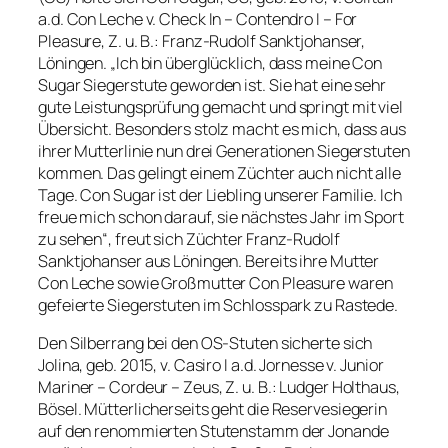
a.d. Con Leche v. Check In – Contendro I – For
Pleasure, Z. u. B.: Franz-Rudolf Sanktjohanser,
Löningen. „Ich bin überglücklich, dass meine Con
Sugar Siegerstute geworden ist. Sie hat eine sehr
gute Leistungsprüfung gemacht und springt mit viel
Übersicht. Besonders stolz macht es mich, dass aus
ihrer Mutterlinie nun drei Generationen Siegerstuten
kommen. Das gelingt einem Züchter auch nicht alle
Tage. Con Sugar ist der Liebling unserer Familie. Ich
freue mich schon darauf, sie nächstes Jahr im Sport
zu sehen“, freut sich Züchter Franz-Rudolf
Sanktjohanser aus Löningen. Bereits ihre Mutter
Con Leche sowie Großmutter Con Pleasure waren
gefeierte Siegerstuten im Schlosspark zu Rastede.
Den Silberrang bei den OS-Stuten sicherte sich
Jolina, geb. 2015, v. Casiro I a.d. Jornesse v. Junior
Mariner – Cordeur – Zeus, Z. u. B.: Ludger Holthaus,
Bösel. Mütterlicherseits geht die Reservesiegerin
auf den renommierten Stutenstamm der Jonande