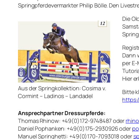
Springpferdevermarkter Philip Bölle. Den Livest
Die Ol
Samsta
Spring
Regist
Dann w
per E-
Tutori
Hier e
Aus der Springkollektion: Cosima v.
Bitte 
Cormint – Ladinos – Landadel
https:
Ansprechpartner Dressurpferde:
Thomas Rhinow: +49(0)172-9748487 oder
rhin
Daniel Pophanken: +49(0)175-2930926 oder
po
Manuel Springhetti: +49(0)170-7093018 oder
sp