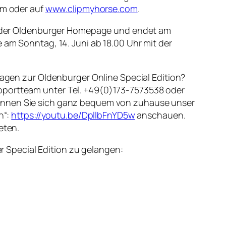
am oder auf
www.clipmyhorse.com
.
auf der Oldenburger Homepage und endet am
e am Sonntag, 14. Juni ab 18.00 Uhr mit der
Fragen zur Oldenburger Online Special Edition?
pportteam unter Tel. +49(0)173-7573538 oder
 können Sie sich ganz bequem von zuhause unser
n“:
https://youtu.be/DpllbFnYD5w
anschauen.
eten.
ger Special Edition zu gelangen: