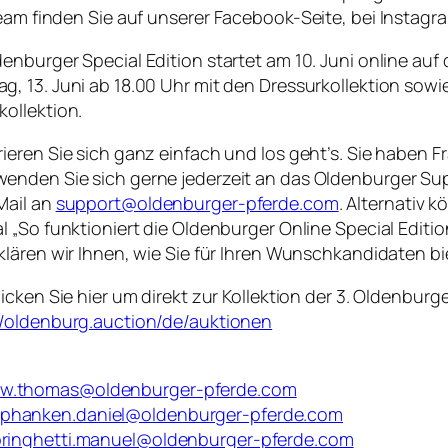
ream finden Sie auf unserer Facebook-Seite, bei Instagr
denburger Special Edition startet am 10. Juni online 
g, 13. Juni ab 18.00 Uhr mit den Dressurkollektion sowi
kollektion.
rieren Sie sich ganz einfach und los geht’s. Sie haben 
enden Sie sich gerne jederzeit an das Oldenburger Su
Mail an
support@oldenburger-pferde.com
. Alternativ
al „So funktioniert die Oldenburger Online Special Editio
rklären wir Ihnen, wie Sie für Ihren Wunschkandidaten bi
klicken Sie hier um direkt zur Kollektion der 3. Oldenbur
//oldenburg.auction/de/auktionen
ow.thomas@oldenburger-pferde.com
phanken.daniel@oldenburger-pferde.com
ringhetti.manuel@oldenburger-pferde.com