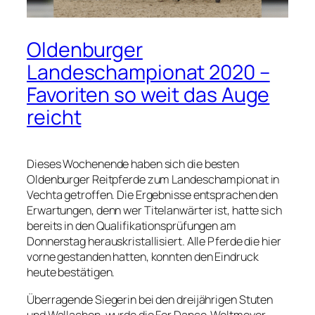
Oldenburger
Landeschampionat 2020 –
Favoriten so weit das Auge
reicht
Dieses Wochenende haben sich die besten
Oldenburger Reitpferde zum Landeschampionat in
Vechta getroffen. Die Ergebnisse entsprachen den
Erwartungen, denn wer Titelanwärter ist, hatte sich
bereits in den Qualifikationsprüfungen am
Donnerstag herauskristallisiert. Alle Pferde die hier
vorne gestanden hatten, konnten den Eindruck
heute bestätigen.
Überragende Siegerin bei den dreijährigen Stuten
und Wallachen, wurde die For Dance-Weltmeyer-