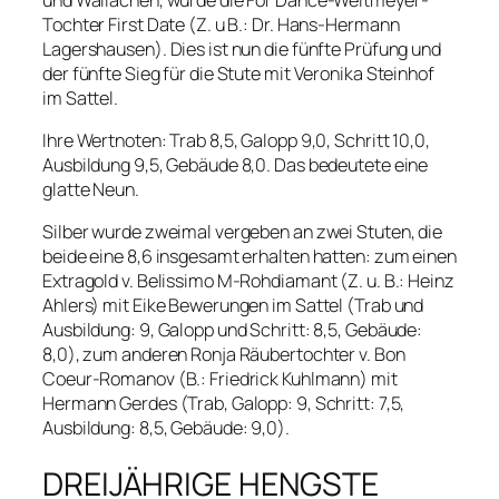
Tochter First Date (Z. u B.: Dr. Hans-Hermann
Lagershausen). Dies ist nun die fünfte Prüfung und
der fünfte Sieg für die Stute mit Veronika Steinhof
im Sattel.
Ihre Wertnoten: Trab 8,5, Galopp 9,0, Schritt 10,0,
Ausbildung 9,5, Gebäude 8,0. Das bedeutete eine
glatte Neun.
Silber wurde zweimal vergeben an zwei Stuten, die
beide eine 8,6 insgesamt erhalten hatten: zum einen
Extragold v. Belissimo M-Rohdiamant (Z. u. B.: Heinz
Ahlers) mit Eike Bewerungen im Sattel (Trab und
Ausbildung: 9, Galopp und Schritt: 8,5, Gebäude:
8,0), zum anderen Ronja Räubertochter v. Bon
Coeur-Romanov (B.: Friedrick Kuhlmann) mit
Hermann Gerdes (Trab, Galopp: 9, Schritt: 7,5,
Ausbildung: 8,5, Gebäude: 9,0).
DREIJÄHRIGE HENGSTE