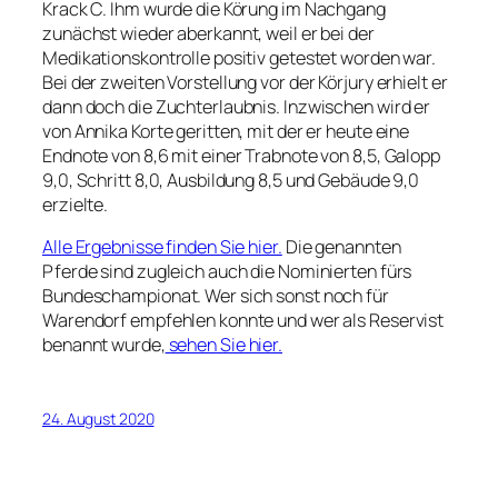
Krack C. Ihm wurde die Körung im Nachgang
zunächst wieder aberkannt, weil er bei der
Medikationskontrolle positiv getestet worden war.
Bei der zweiten Vorstellung vor der Körjury erhielt er
dann doch die Zuchterlaubnis. Inzwischen wird er
von Annika Korte geritten, mit der er heute eine
Endnote von 8,6 mit einer Trabnote von 8,5, Galopp
9,0, Schritt 8,0, Ausbildung 8,5 und Gebäude 9,0
erzielte.
Alle Ergebnisse finden Sie hier.
Die genannten
Pferde sind zugleich auch die Nominierten fürs
Bundeschampionat. Wer sich sonst noch für
Warendorf empfehlen konnte und wer als Reservist
benannt wurde,
sehen Sie hier.
24. August 2020