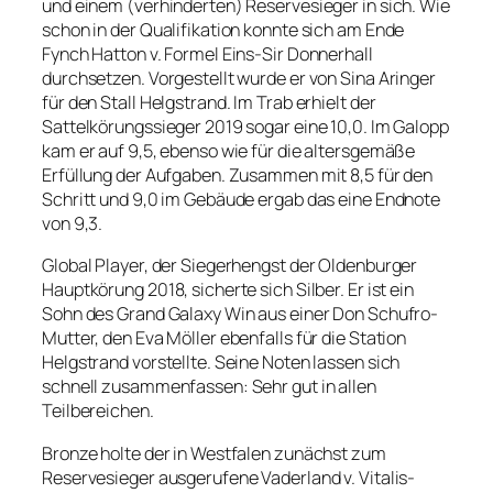
und einem (verhinderten) Reservesieger in sich. Wie
schon in der Qualifikation konnte sich am Ende
Fynch Hatton v. Formel Eins-Sir Donnerhall
durchsetzen. Vorgestellt wurde er von Sina Aringer
für den Stall Helgstrand. Im Trab erhielt der
Sattelkörungssieger 2019 sogar eine 10,0. Im Galopp
kam er auf 9,5, ebenso wie für die altersgemäße
Erfüllung der Aufgaben. Zusammen mit 8,5 für den
Schritt und 9,0 im Gebäude ergab das eine Endnote
von 9,3.
Global Player, der Siegerhengst der Oldenburger
Hauptkörung 2018, sicherte sich Silber. Er ist ein
Sohn des Grand Galaxy Win aus einer Don Schufro-
Mutter, den Eva Möller ebenfalls für die Station
Helgstrand vorstellte. Seine Noten lassen sich
schnell zusammenfassen: Sehr gut in allen
Teilbereichen.
Bronze holte der in Westfalen zunächst zum
Reservesieger ausgerufene Vaderland v. Vitalis-