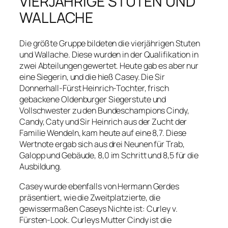
VIERJÄHRIGE STUTEN UND
WALLACHE
Die größte Gruppe bildeten die vierjährigen Stuten
und Wallache. Diese wurden in der Qualifikation in
zwei Abteilungen gewertet. Heute gab es aber nur
eine Siegerin, und die hieß Casey. Die Sir
Donnerhall-Fürst Heinrich-Tochter, frisch
gebackene Oldenburger Siegerstute und
Vollschwester zu den Bundeschampions Cindy,
Candy, Caty und Sir Heinrich aus der Zucht der
Familie Wendeln, kam heute auf eine 8,7. Diese
Wertnote ergab sich aus drei Neunen für Trab,
Galopp und Gebäude, 8,0 im Schritt und 8,5 für die
Ausbildung.
Casey wurde ebenfalls von Hermann Gerdes
präsentiert, wie die Zweitplatzierte, die
gewissermaßen Caseys Nichte ist: Curley v.
Fürsten-Look. Curleys Mutter Cindy ist die