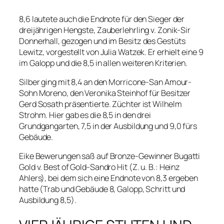
8,6 lautete auch die Endnote für den Sieger der
dreijährigen Hengste, Zauberlehrling v. Zonik-Sir
Donnerhall, gezogen und im Besitz des Gestüts
Lewitz, vorgestellt von Julia Watzek. Er erhielt eine 9
im Galopp und die 8,5 in allen weiteren Kriterien.
Silber ging mit 8,4 an den Morricone-San Amour-
Sohn Moreno, den Veronika Steinhof für Besitzer
Gerd Sosath präsentierte. Züchter ist Wilhelm
Strohm. Hier gab es die 8,5 in den drei
Grundgangarten, 7,5 in der Ausbildung und 9,0 fürs
Gebäude.
Eike Bewerungen saß auf Bronze-Gewinner Bugatti
Gold v. Best of Gold-Sandro Hit (Z. u. B.: Heinz
Ahlers), bei dem sich eine Endnote von 8,3 ergeben
hatte (Trab und Gebäude 8, Galopp, Schritt und
Ausbildung 8,5).