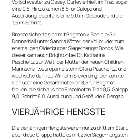
Vollschwester zu Casey. Curley erhielt im Trab sogar
eine 9,5. Hinzu kamen 8,5 für Galopp und
Ausbildung, ebenfalls eine 9,0 im Gebäude und die
7,5 im Schritt.
Bronze sicherte sich mit Brighton v. Benicio-Sir
Donnerhall unter Sandra Kötter, der Vollbruder zum
ehemaligen Oldenburger Siegerhengst Bonds. Wie
dieser kam auch Brighton bei Dr. Katharina
Paschertz zur Welt, der Mutter der neuen Children-
Mannschaftseuropameisterin Clara Paschertz, und
wechselte dann zu Wilhelm Sieverding. Der konnte
sich über eine Gesamtnote von 8,5 für Brighton
freuen, die sich aus den Einzelnoten Trab 8,5, Galopp
9,0, Schritt 8,0, Ausbildung und Gebäude 8,5 ergab.
VIERJÄHRIGE HENGSTE
Die vierjährigen Hengste waren nur zu dritt am Start,
aber diese Gruppe hatte es mit zwei Siegerhengsten