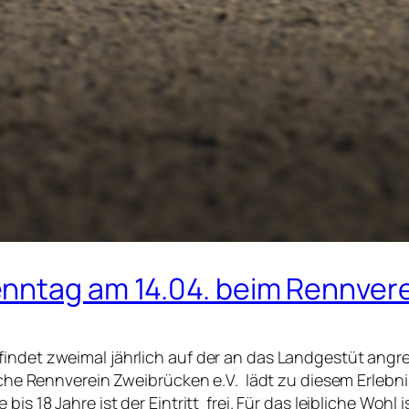
enntag am 14.04. beim Rennver
findet zweimal jährlich auf der an das Landgestüt angr
sche Rennverein Zweibrücken e.V. lädt zu diesem Erlebnis 
is 18 Jahre ist der Eintritt frei. Für das leibliche Wohl 