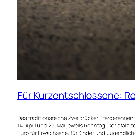
Für Kurzentschlossene: R
Das traditionsreiche Zweibrücker Pferderennen 
14. April und 26. Mai jeweils Renntag. Der pfälzi
Euro für Erwachsene, für Kinder und Jugendliche b