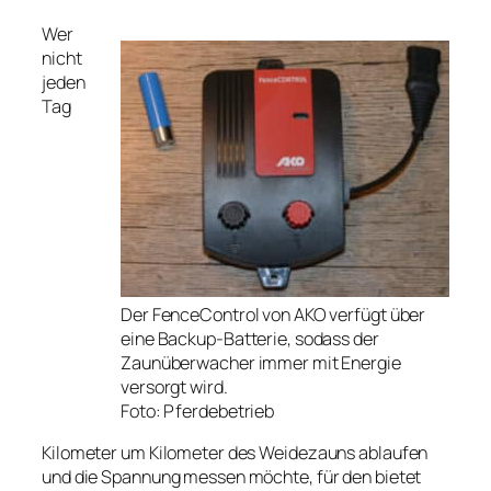
Wer
nicht
jeden
Tag
Der FenceControl von AKO verfügt über
eine Backup-Batterie, sodass der
Zaunüberwacher immer mit Energie
versorgt wird.
Foto: Pferdebetrieb
Kilometer um Kilometer des Weidezauns ablaufen
und die Spannung messen möchte, für den bietet