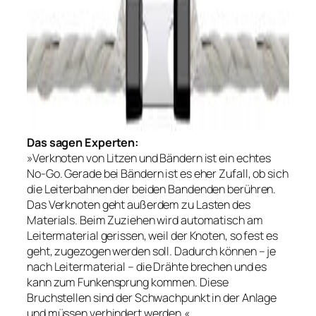
Das sagen Experten:
»Verknoten von Litzen und Bändern ist ein echtes
No-Go. Gerade bei Bändern ist es eher Zufall, ob sich
die Leiterbahnen der beiden Bandenden berühren.
Das Verknoten geht außerdem zu Lasten des
Materials. Beim Zuziehen wird automatisch am
Leitermaterial gerissen, weil der Knoten, so fest es
geht, zugezogen werden soll. Dadurch können – je
nach Leitermaterial – die Drähte brechen und es
kann zum Funkensprung kommen. Diese
Bruchstellen sind der Schwachpunkt in der Anlage
und müssen verhindert werden.«