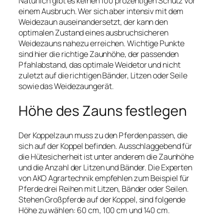
Natürlich gibt es keinen 100 prozentigen Schutz vor
einem Ausbruch. Wer sich aber intensiv mit dem
Weidezaun auseinandersetzt, der kann den
optimalen Zustand eines ausbruchsicheren
Weidezauns nahezu erreichen. Wichtige Punkte
sind hier die richtige Zaunhöhe, der passenden
Pfahlabstand, das optimale Weidetor und nicht
zuletzt auf die richtigen Bänder, Litzen oder Seile
sowie das Weidezaungerät.
Höhe des Zauns festlegen
Der Koppelzaun muss zu den Pferden passen, die
sich auf der Koppel befinden. Ausschlaggebend für
die Hütesicherheit ist unter anderem die Zaunhöhe
und die Anzahl der Litzen und Bänder. Die Experten
von AKO Agrartechnik empfehlen zum Beispiel für
Pferde drei Reihen mit Litzen, Bänder oder Seilen.
Stehen Großpferde auf der Koppel, sind folgende
Höhe zu wählen: 60 cm, 100 cm und 140 cm.