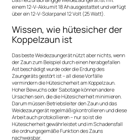
einem 12-V-Akku mit 18 Ah ausgestattet und verfügt
über ein 12-V-Solarpanel 12 Volt (25 Watt).
Wissen, wie hütesicher der
Koppelzaun ist
Das beste Weidezaungerät nützt aber nichts, wenn
der Zaun zum Beispiel durch einen herabgefallen
Ast beschädigt wurde oder die Erdung des
Zaungeräts gestört ist – all diese Vorfälle
vermindern die Hütesicherheit am Koppelzaun.
Hoher Bewuchs oder Sabotage können andere
Ursachen sein, die die Hütesicherheit minimieren.
Darum müssen Betriebsleiter den Zaun und das
Weidezaungerät regelmäßig kontrollieren und diese
Arbeit auch protokollieren – nur so ist die
Hütesicherheit gewährleistet und im Schadensfall
die ordnungsgemäße Funktion des Zauns
nachweisbar.