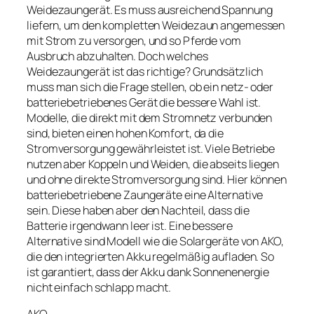
Weidezaungerät. Es muss ausreichend Spannung
liefern, um den kompletten Weidezaun angemessen
mit Strom zu versorgen, und so Pferde vom
Ausbruch abzuhalten. Doch welches
Weidezaungerät ist das richtige? Grundsätzlich
muss man sich die Frage stellen, ob ein netz- oder
batteriebetriebenes Gerät die bessere Wahl ist.
Modelle, die direkt mit dem Stromnetz verbunden
sind, bieten einen hohen Komfort, da die
Stromversorgung gewährleistet ist. Viele Betriebe
nutzen aber Koppeln und Weiden, die abseits liegen
und ohne direkte Stromversorgung sind. Hier können
batteriebetriebene Zaungeräte eine Alternative
sein. Diese haben aber den Nachteil, dass die
Batterie irgendwann leer ist. Eine bessere
Alternative sind Modell wie die Solargeräte von AKO,
die den integrierten Akku regelmäßig aufladen. So
ist garantiert, dass der Akku dank Sonnenenergie
nicht einfach schlapp macht.