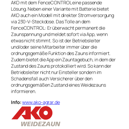
AKO mit dem FenceCONTROL eine passende
Lösung. Neben einer Variante mit Batterie bietet
AKO auch ein Modell mit direkter Stromversorgung
via 230-V-Steckdose. Das Tolle an dem
FenceCONTROL: Er überwacht permanent die
Zaunspannung und meldet sofort via App, wenn
etwas nicht stimmt. So ist der Betriebsleiter
und/oder seine Mitarbeiter immer über die
ordnungsgemäße Funktion des Zauns informiert.
Zudem bietet die App ein Zauntagebuch, in dem der
Zustand des Zauns protokolliert wird. So kann der
Betriebsleiter nicht nur Einsteller sondern im
Schadensfall auch Versicherer über den
ordnungsgemäßen Zustand eines Weidezauns
informieren.
Info:
www.ako-agrar.de