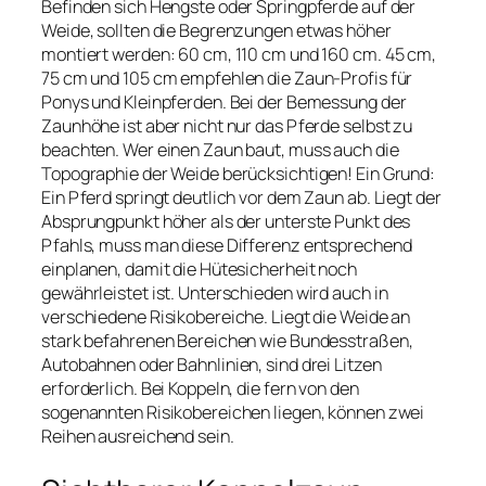
Befinden sich Hengste oder Springpferde auf der
Weide, sollten die Begrenzungen etwas höher
montiert werden: 60 cm, 110 cm und 160 cm. 45 cm,
75 cm und 105 cm empfehlen die Zaun-Profis für
Ponys und Kleinpferden. Bei der Bemessung der
Zaunhöhe ist aber nicht nur das Pferde selbst zu
beachten. Wer einen Zaun baut, muss auch die
Topographie der Weide berücksichtigen! Ein Grund:
Ein Pferd springt deutlich vor dem Zaun ab. Liegt der
Absprungpunkt höher als der unterste Punkt des
Pfahls, muss man diese Differenz entsprechend
einplanen, damit die Hütesicherheit noch
gewährleistet ist. Unterschieden wird auch in
verschiedene Risikobereiche. Liegt die Weide an
stark befahrenen Bereichen wie Bundesstraßen,
Autobahnen oder Bahnlinien, sind drei Litzen
erforderlich. Bei Koppeln, die fern von den
sogenannten Risikobereichen liegen, können zwei
Reihen ausreichend sein.