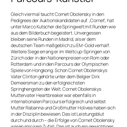
Gleich viermal taucht Cornet Obolensky in den
Pedigrees der Auktionskandidaten auf. ‚Cornet‘, hat
unter Marco Kutscher die Springwelt mit Runden wie
aus dem Bilderbuch begeistert. Unvergessen
bleiben seine Runden in Madrid, als er dem
deutschen Team maßgeblich zu EM-Gold verhalf.
Weitere Siege errang er im Weltcup-Springen von
Zürich oder in den Nationenpreisen von Rom oder
Rotterdam und in den Parcours der Olympischen
Spiele von Hongkong. Schon Cornet Obolenskys
Vater Clinton gehörte unter dem Belgier Dirk
Demeersman zu den erfolgreichsten
Springhengsten der Welt. Cornet Obolenskys
Muttervater Heartbreaker war ebenfalls in
internationalen Parcours erfolgreich und selbst
Mutter Rabanna und Großmutter Holivea haben sich
in der Disziplin bewiesen. Das ist Leistungsblut
durch und durch – die Erfolge von Cornet Obolensky
waren also kein Zufall. Das ist auch ein gewichtiges