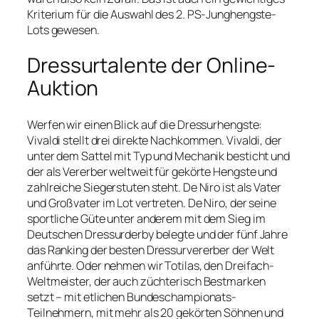
Kriterium für die Auswahl des 2. PS-Junghengste-
Lots gewesen.
Dressurtalente der Online-
Auktion
Werfen wir einen Blick auf die Dressurhengste:
Vivaldi stellt drei direkte Nachkommen. Vivaldi, der
unter dem Sattel mit Typ und Mechanik besticht und
der als Vererber weltweit für gekörte Hengste und
zahlreiche Siegerstuten steht. De Niro ist als Vater
und Großvater im Lot vertreten. De Niro, der seine
sportliche Güte unter anderem mit dem Sieg im
Deutschen Dressurderby belegte und der fünf Jahre
das Ranking der besten Dressurvererber der Welt
anführte. Oder nehmen wir Totilas, den Dreifach-
Weltmeister, der auch züchterisch Bestmarken
setzt – mit etlichen Bundeschampionats-
Teilnehmern, mit mehr als 20 gekörten Söhnen und