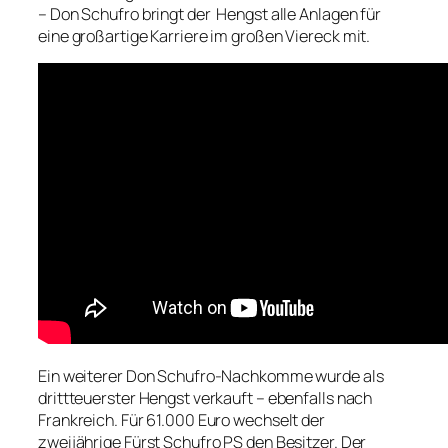
– Don Schufro bringt der Hengst alle Anlagen für
eine großartige Karriere im großen Viereck mit.
Ein weiterer Don Schufro-Nachkomme wurde als
drittteuerster Hengst verkauft – ebenfalls nach
Frankreich. Für 61.000 Euro wechselt der
zweijährige Fürst Schufro PS den Besitzer. Der