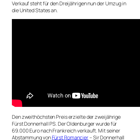
Verkauf steht für den Dreijährigen nun der Umzug in
die United States an.
Den zweithöchsten Preis erzielte der zweijährige
Fürst Donnerhall PS. Der Oldenburger wurde für
69.000 Euro nach Frankreich verkauft. Mit seiner
Abstammung von
Fürst Romancier
– Sir Donnerhall