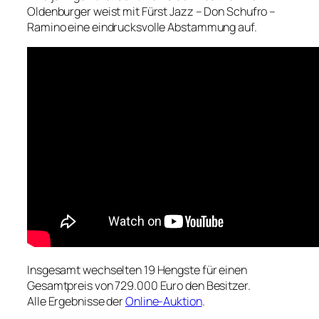
Oldenburger weist mit Fürst Jazz – Don Schufro –
Ramino eine eindrucksvolle Abstammung auf.
Insgesamt wechselten 19 Hengste für einen
Gesamtpreis von 729.000 Euro den Besitzer.
Alle Ergebnisse der
Online-Auktion
.