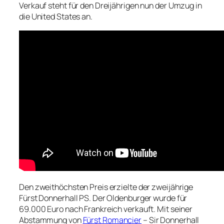
Verkauf steht für den Dreijährigen nun der Umzug in
die United States an.
Den zweithöchsten Preis erzielte der zweijährige
Fürst Donnerhall PS. Der Oldenburger wurde für
69.000 Euro nach Frankreich verkauft. Mit seiner
Abstammung von
Fürst Romancier
– Sir Donnerhall