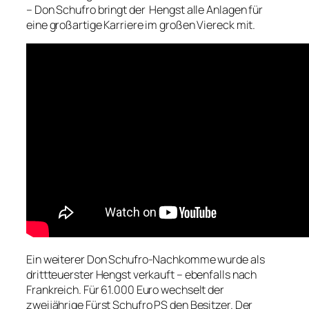
– Don Schufro bringt der Hengst alle Anlagen für
eine großartige Karriere im großen Viereck mit.
Ein weiterer Don Schufro-Nachkomme wurde als
drittteuerster Hengst verkauft – ebenfalls nach
Frankreich. Für 61.000 Euro wechselt der
zweijährige Fürst Schufro PS den Besitzer. Der