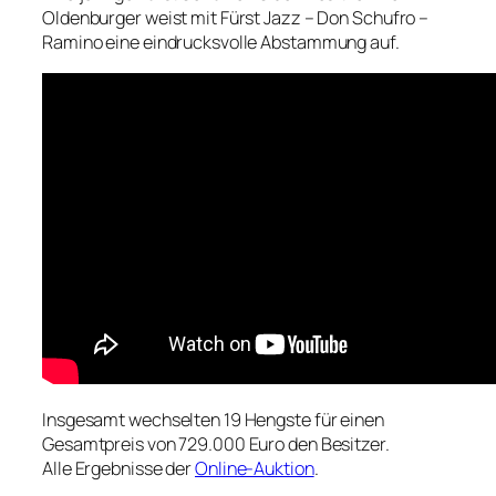
Oldenburger weist mit Fürst Jazz – Don Schufro –
Ramino eine eindrucksvolle Abstammung auf.
Insgesamt wechselten 19 Hengste für einen
Gesamtpreis von 729.000 Euro den Besitzer.
Alle Ergebnisse der
Online-Auktion
.