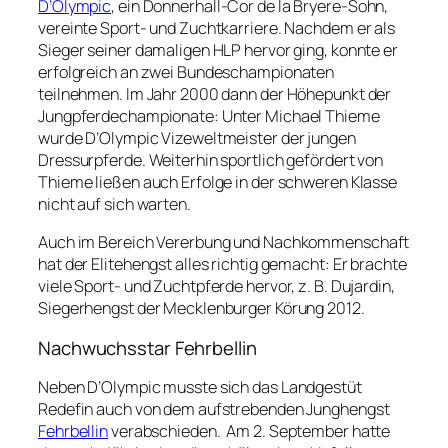
D’Olympic
, ein Donnerhall-Cor de la Bryere-Sohn,
vereinte Sport- und Zuchtkarriere. Nachdem er als
Sieger seiner damaligen HLP hervor ging, konnte er
erfolgreich an zwei Bundeschampionaten
teilnehmen. Im Jahr 2000 dann der Höhepunkt der
Jungpferdechampionate: Unter Michael Thieme
wurde D’Olympic Vizeweltmeister der jungen
Dressurpferde. Weiterhin sportlich gefördert von
Thieme ließen auch Erfolge in der schweren Klasse
nicht auf sich warten.
Auch im Bereich Vererbung und Nachkommenschaft
hat der Elitehengst alles richtig gemacht: Er brachte
viele Sport- und Zuchtpferde hervor, z. B. Dujardin,
Siegerhengst der Mecklenburger Körung 2012.
Nachwuchsstar Fehrbellin
Neben D’Olympic musste sich das Landgestüt
Redefin auch von dem aufstrebenden Junghengst
Fehrbellin
verabschieden. Am 2. September hatte