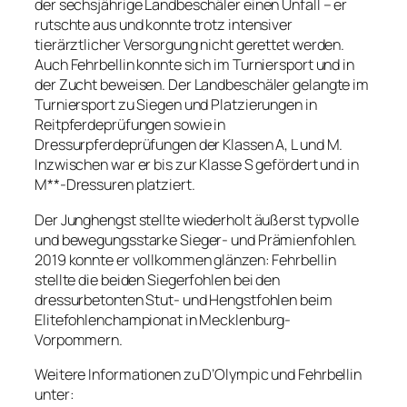
der sechsjährige Landbeschäler einen Unfall – er
rutschte aus und konnte trotz intensiver
tierärztlicher Versorgung nicht gerettet werden.
Auch Fehrbellin konnte sich im Turniersport und in
der Zucht beweisen. Der Landbeschäler gelangte im
Turniersport zu Siegen und Platzierungen in
Reitpferdeprüfungen sowie in
Dressurpferdeprüfungen der Klassen A, L und M.
Inzwischen war er bis zur Klasse S gefördert und in
M**-Dressuren platziert.
Der Junghengst stellte wiederholt äußerst typvolle
und bewegungsstarke Sieger- und Prämienfohlen.
2019 konnte er vollkommen glänzen: Fehrbellin
stellte die beiden Siegerfohlen bei den
dressurbetonten Stut- und Hengstfohlen beim
Elitefohlenchampionat in Mecklenburg-
Vorpommern.
Weitere Informationen zu D’Olympic und Fehrbellin
unter: