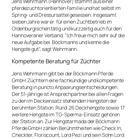
Jens Wehrmann (Hannover) stammt aus einer
pferdezuchtorientierten Familie und hat selbst im
Spring- und Dressursattel gesessen. Insgesamt
sieben Jahre war er für einen Zuchtbetrieb im
Oldenburgischen tätig und kurzzeitig auch für den
Hannoveraner Verband. “Ich freue mich sehr auf die
neue Aufgabe bei Böckmanns und kenne die
Hengste gut”, sagt Wehrmann.
Kompetente Beratung für Züchter
Jens Wehrmann gibt bei der Böckmann Pferde
GmbH Züchtern eine fachkundige und kompetente
Beratung in puncto Anpaarungsentscheidungen.
Der 51-jährige ist Ansprechpartner bei allen Fragen
zu den im Deckeinsatz stehenden Hengsten der
berühmten Station. Rund 26 Deckhengste sowie 17
weitere Hengste im TG-Sperma-Einsatz gehören
der Station an. Zur Hengstarmada der Böckmann
Pferde GmbH zählen Berühmtheiten wie Check In,
Checkter, Floriscount, Lord Pezi und sein Sohn Lord