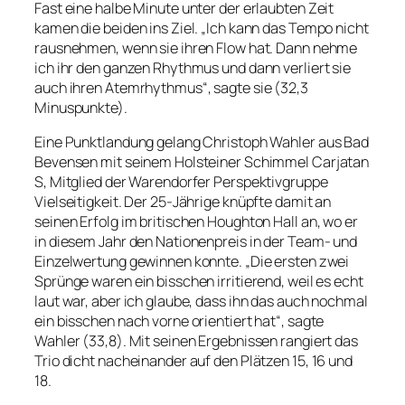
Fast eine halbe Minute unter der erlaubten Zeit
kamen die beiden ins Ziel. „Ich kann das Tempo nicht
rausnehmen, wenn sie ihren Flow hat. Dann nehme
ich ihr den ganzen Rhythmus und dann verliert sie
auch ihren Atemrhythmus“, sagte sie (32,3
Minuspunkte).
Eine Punktlandung gelang Christoph Wahler aus Bad
Bevensen mit seinem Holsteiner Schimmel Carjatan
S, Mitglied der Warendorfer Perspektivgruppe
Vielseitigkeit. Der 25-Jährige knüpfte damit an
seinen Erfolg im britischen Houghton Hall an, wo er
in diesem Jahr den Nationenpreis in der Team- und
Einzelwertung gewinnen konnte. „Die ersten zwei
Sprünge waren ein bisschen irritierend, weil es echt
laut war, aber ich glaube, dass ihn das auch nochmal
ein bisschen nach vorne orientiert hat“, sagte
Wahler (33,8). Mit seinen Ergebnissen rangiert das
Trio dicht nacheinander auf den Plätzen 15, 16 und
18.