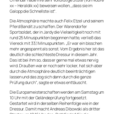
xx – Heraldik xx) beweisen wollen, „dass sie im
Galopp die Schnellste ist“.
Die Atmosphäre machte auch Felix Etzel und seinem
Pferd Bandit zu schaffen. Der Warendorfer
Sportsoldat, der in Jardy die Vielseitigkeit noch mit
rund 25 Minuspunkten begonnen hatte, verließ das
Viereck mit 33,1 Minuspunkten. „Er war ein bisschen
mehr angespannt als sonst. Vom Ergebnis her ist das
deutlich die schlechteste Dressur in diesem Jahr.
Das ist bei ihm so, dass er gerne mal etwas nervig
wird. Draußen war er noch sehr locker, hat sich aber
durch die Atmosphäre deutlich beeinträchtigen
lassen und das zog sich dann durch die ganze
Prüfung durch“, sagte er etwas enttäuscht.
Die Europameisterschaften werden am Samstag um
10 Uhr mit der Geländeprüfung fortgesetzt.
Gestartet wird in derselben Reihenfolge wie in der
Dressur. Damit macht Andreas Dibowski als dritter