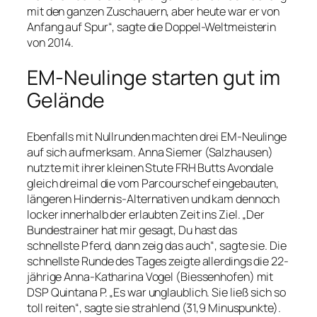
mit den ganzen Zuschauern, aber heute war er von
Anfang auf Spur“, sagte die Doppel-Weltmeisterin
von 2014.
EM-Neulinge starten gut im
Gelände
Ebenfalls mit Nullrunden machten drei EM-Neulinge
auf sich aufmerksam. Anna Siemer (Salzhausen)
nutzte mit ihrer kleinen Stute FRH Butts Avondale
gleich dreimal die vom Parcourschef eingebauten,
längeren Hindernis-Alternativen und kam dennoch
locker innerhalb der erlaubten Zeit ins Ziel. „Der
Bundestrainer hat mir gesagt, Du hast das
schnellste Pferd, dann zeig das auch“, sagte sie. Die
schnellste Runde des Tages zeigte allerdings die 22-
jährige Anna-Katharina Vogel (Biessenhofen) mit
DSP Quintana P. „Es war unglaublich. Sie ließ sich so
toll reiten“, sagte sie strahlend (31,9 Minuspunkte).