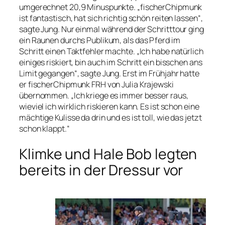
umgerechnet 20,9 Minuspunkte. „fischerChipmunk
ist fantastisch, hat sich richtig schön reiten lassen“,
sagte Jung. Nur einmal während der Schritttour ging
ein Raunen durchs Publikum, als das Pferd im
Schritt einen Taktfehler machte. „Ich habe natürlich
einiges riskiert, bin auch im Schritt ein bisschen ans
Limit gegangen“, sagte Jung. Erst im Frühjahr hatte
er fischerChipmunk FRH von Julia Krajewski
übernommen. „Ich kriege es immer besser raus,
wieviel ich wirklich riskieren kann. Es ist schon eine
mächtige Kulisse da drin und es ist toll, wie das jetzt
schon klappt.“
Klimke und Hale Bob legten
bereits in der Dressur vor