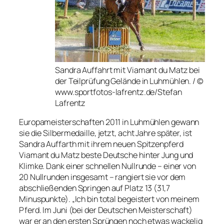
Sandra Auffahrt mit Viamant du Matz bei
der Teilprüfung Gelände in Luhmühlen. / ©
www.sportfotos-lafrentz.de/Stefan
Lafrentz
Europameisterschaften 2011 in Luhmühlen gewann
sie die Silbermedaille, jetzt, acht Jahre später, ist
Sandra Auffarth mit ihrem neuen Spitzenpferd
Viamant du Matz beste Deutsche hinter Jung und
Klimke. Dank einer schnellen Nullrunde – einer von
20 Nullrunden insgesamt – rangiert sie vor dem
abschließenden Springen auf Platz 13 (31,7
Minuspunkte). „Ich bin total begeistert von meinem
Pferd. Im Juni (bei der Deutschen Meisterschaft)
war er an den ersten Sprüngen noch etwas wackelig