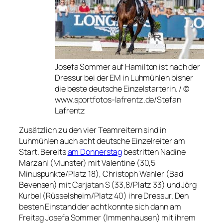
Josefa Sommer auf Hamilton ist nach der
Dressur bei der EM in Luhmühlen bisher
die beste deutsche Einzelstarterin. / ©
www.sportfotos-lafrentz.de/Stefan
Lafrentz
Zusätzlich zu den vier Teamreitern sind in
Luhmühlen auch acht deutsche Einzelreiter am
Start. Bereits
am Donnerstag
bestritten Nadine
Marzahl (Munster) mit Valentine (30,5
Minuspunkte/Platz 18), Christoph Wahler (Bad
Bevensen) mit Carjatan S (33,8/Platz 33) und Jörg
Kurbel (Rüsselsheim/Platz 40) ihre Dressur. Den
besten Einstand der acht konnte sich dann am
Freitag Josefa Sommer (Immenhausen) mit ihrem