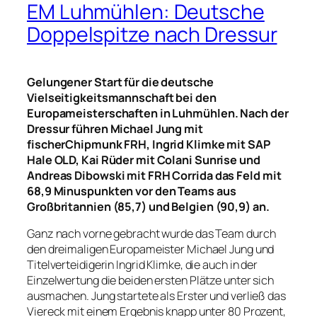
EM Luhmühlen: Deutsche
Doppelspitze nach Dressur
Gelungener Start für die deutsche
Vielseitigkeitsmannschaft bei den
Europameisterschaften in Luhmühlen. Nach der
Dressur führen Michael Jung mit
fischerChipmunk FRH, Ingrid Klimke mit SAP
Hale OLD, Kai Rüder mit Colani Sunrise und
Andreas Dibowski mit FRH Corrida das Feld mit
68,9 Minuspunkten vor den Teams aus
Großbritannien (85,7) und Belgien (90,9) an.
Ganz nach vorne gebracht wurde das Team durch
den dreimaligen Europameister Michael Jung und
Titelverteidigerin Ingrid Klimke, die auch in der
Einzelwertung die beiden ersten Plätze unter sich
ausmachen. Jung startete als Erster und verließ das
Viereck mit einem Ergebnis knapp unter 80 Prozent,