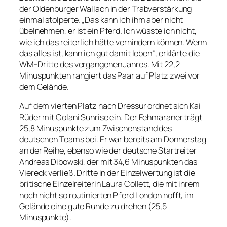
der Oldenburger Wallach in der Trabverstärkung
einmal stolperte. „Das kann ich ihm aber nicht
übelnehmen, er ist ein Pferd. Ich wüsste ich nicht,
wie ich das reiterlich hätte verhindern können. Wenn
das alles ist, kann ich gut damit leben“, erklärte die
WM-Dritte des vergangenen Jahres. Mit 22,2
Minuspunkten rangiert das Paar auf Platz zwei vor
dem Gelände.
Auf dem vierten Platz nach Dressur ordnet sich Kai
Rüder mit Colani Sunrise ein. Der Fehmaraner trägt
25,8 Minuspunkte zum Zwischenstand des
deutschen Teams bei. Er war bereits am Donnerstag
an der Reihe, ebenso wie der deutsche Startreiter
Andreas Dibowski, der mit 34,6 Minuspunkten das
Viereck verließ. Dritte in der Einzelwertung ist die
britische Einzelreiterin Laura Collett, die mit ihrem
noch nicht so routinierten Pferd London hofft, im
Gelände eine gute Runde zu drehen (25,5
Minuspunkte).