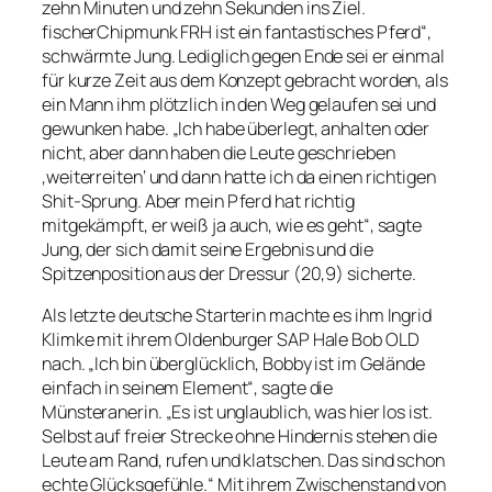
zehn Minuten und zehn Sekunden ins Ziel.
fischerChipmunk FRH ist ein fantastisches Pferd“,
schwärmte Jung. Lediglich gegen Ende sei er einmal
für kurze Zeit aus dem Konzept gebracht worden, als
ein Mann ihm plötzlich in den Weg gelaufen sei und
gewunken habe. „Ich habe überlegt, anhalten oder
nicht, aber dann haben die Leute geschrieben
‚weiterreiten‘ und dann hatte ich da einen richtigen
Shit-Sprung. Aber mein Pferd hat richtig
mitgekämpft, er weiß ja auch, wie es geht“, sagte
Jung, der sich damit seine Ergebnis und die
Spitzenposition aus der Dressur (20,9) sicherte.
Als letzte deutsche Starterin machte es ihm Ingrid
Klimke mit ihrem Oldenburger SAP Hale Bob OLD
nach. „Ich bin überglücklich, Bobby ist im Gelände
einfach in seinem Element“, sagte die
Münsteranerin. „Es ist unglaublich, was hier los ist.
Selbst auf freier Strecke ohne Hindernis stehen die
Leute am Rand, rufen und klatschen. Das sind schon
echte Glücksgefühle.“ Mit ihrem Zwischenstand von