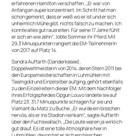
erfahrenen Hamilton verschaffen. „Er war von
Anfang an super konzentriert. Im Schritt hat man
schon gemerkt, dass er weiß wo er ist und er sich
unheimlich Mühe gibt, nichts falsch zu machen. Ich
konnte alles gut rausreiten. Für seine 17 Jahre fühlt
er sich an wie zehn“, lobte Sommer ihr Pferd. Mit
29,3 Minuspunkten rangiert die EM-Teilnehmerin
von 2017 auf Platz 14.
Sandra Auffarth (Ganderkesee),
Doppelweltmeisterin von 2014, deren Stern 2011 bei
den Europameisterschaften in Luhmühlen mit
Teamgold und Einzelsilber aufging, gehört ebenfalls
zu den Einzelreitern dieser EM. Mit dem Nachfolger
ihres Erfolgspferdes Opgun Louvo landete sie auf
Platz 23. 31,7 Minuspunkte schlagen für sie und
Viamant du Matz zu Buche. „Er wurde ein bisschen
nervös, als er ins Stadion reinkam“, sagte Auffarth
über den Fuchswallach. „Die Leute waren ja wirklich
gut drauf. Es ist eine tolle Atmosphäre hier in
Luhmühlen, davon hat er sich ein bisschen