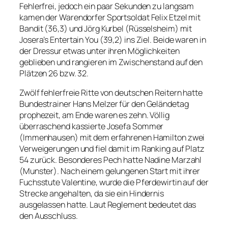
Fehlerfrei, jedoch ein paar Sekunden zu langsam
kamen der Warendorfer Sportsoldat Felix Etzel mit
Bandit (36,3) und Jörg Kurbel (Rüsselsheim) mit
Josera’s Entertain You (39,2) ins Ziel. Beide waren in
der Dressur etwas unter ihren Möglichkeiten
geblieben und rangieren im Zwischenstand auf den
Plätzen 26 bzw. 32.
Zwölf fehlerfreie Ritte von deutschen Reitern hatte
Bundestrainer Hans Melzer für den Geländetag
prophezeit, am Ende waren es zehn. Völlig
überraschend kassierte Josefa Sommer
(Immenhausen) mit dem erfahrenen Hamilton zwei
Verweigerungen und fiel damit im Ranking auf Platz
54 zurück. Besonderes Pech hatte Nadine Marzahl
(Munster). Nach einem gelungenen Start mit ihrer
Fuchsstute Valentine, wurde die Pferdewirtin auf der
Strecke angehalten, da sie ein Hindernis
ausgelassen hatte. Laut Reglement bedeutet das
den Ausschluss.