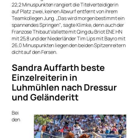
22,2 Minuspunkten rangiert die Titelverteidigerin
auf Platz zwei, keinen Abwurf entfernt von ihrem
Teamkollegen Jung. „Das wird morgen bestimmt ein
spannendes Springen“, sagte Klimke, denn auch der
Franzose Thibaut Vallette mit Qing du Briot ENE HN
mit 25,8 und der Niederländer Tim Lips mit Bayro mit
26,0 Minuspunkten liegen den beiden Spitzenreitern
dicht auf den Fersen.
Sandra Auffarth beste
Einzelreiterin in
Luhmühlen nach Dressur
und Geländeritt
Bei
den