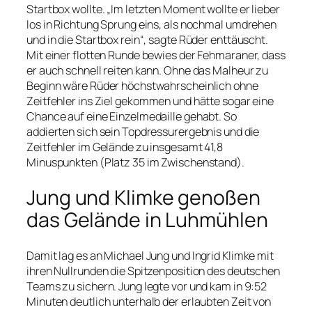
Startbox wollte. „Im letzten Moment wollte er lieber
los in Richtung Sprung eins, als nochmal umdrehen
und in die Startbox rein“, sagte Rüder enttäuscht.
Mit einer flotten Runde bewies der Fehmaraner, dass
er auch schnell reiten kann. Ohne das Malheur zu
Beginn wäre Rüder höchstwahrscheinlich ohne
Zeitfehler ins Ziel gekommen und hätte sogar eine
Chance auf eine Einzelmedaille gehabt. So
addierten sich sein Topdressurergebnis und die
Zeitfehler im Gelände zu insgesamt 41,8
Minuspunkten (Platz 35 im Zwischenstand).
Jung und Klimke genoßen
das Gelände in Luhmühlen
Damit lag es an Michael Jung und Ingrid Klimke mit
ihren Nullrunden die Spitzenposition des deutschen
Teams zu sichern. Jung legte vor und kam in 9:52
Minuten deutlich unterhalb der erlaubten Zeit von