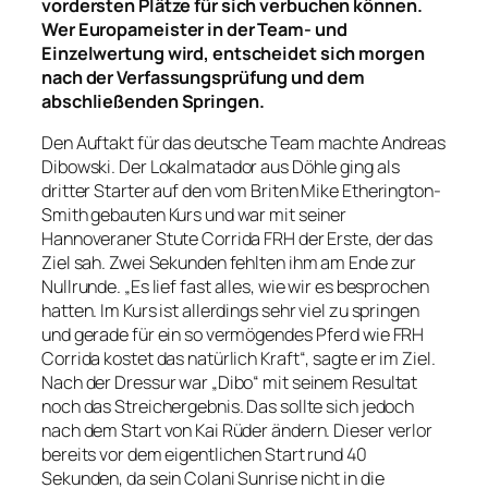
vordersten Plätze für sich verbuchen können.
Wer Europameister in der Team- und
Einzelwertung wird, entscheidet sich morgen
nach der Verfassungsprüfung und dem
abschließenden Springen.
Den Auftakt für das deutsche Team machte Andreas
Dibowski. Der Lokalmatador aus Döhle ging als
dritter Starter auf den vom Briten Mike Etherington-
Smith gebauten Kurs und war mit seiner
Hannoveraner Stute Corrida FRH der Erste, der das
Ziel sah. Zwei Sekunden fehlten ihm am Ende zur
Nullrunde. „Es lief fast alles, wie wir es besprochen
hatten. Im Kurs ist allerdings sehr viel zu springen
und gerade für ein so vermögendes Pferd wie FRH
Corrida kostet das natürlich Kraft“, sagte er im Ziel.
Nach der Dressur war „Dibo“ mit seinem Resultat
noch das Streichergebnis. Das sollte sich jedoch
nach dem Start von Kai Rüder ändern. Dieser verlor
bereits vor dem eigentlichen Start rund 40
Sekunden, da sein Colani Sunrise nicht in die