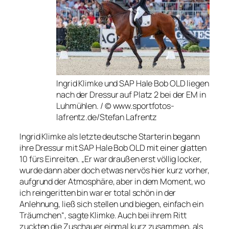
Ingrid Klimke und SAP Hale Bob OLD liegen
nach der Dressur auf Platz 2 bei der EM in
Luhmühlen. / © www.sportfotos-
lafrentz.de/Stefan Lafrentz
Ingrid Klimke als letzte deutsche Starterin begann
ihre Dressur mit SAP Hale Bob OLD mit einer glatten
10 fürs Einreiten. „Er war draußen erst völlig locker,
wurde dann aber doch etwas nervös hier kurz vorher,
aufgrund der Atmosphäre, aber in dem Moment, wo
ich reingeritten bin war er total schön in der
Anlehnung, ließ sich stellen und biegen, einfach ein
Träumchen“, sagte Klimke. Auch bei ihrem Ritt
zuckten die Zuschauer einmal kurz zusammen, als