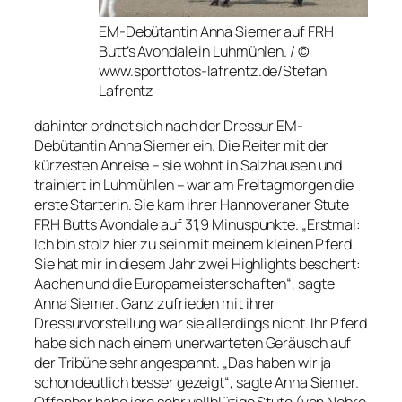
EM-Debütantin Anna Siemer auf FRH
Butt’s Avondale in Luhmühlen. / ©
www.sportfotos-lafrentz.de/Stefan
Lafrentz
dahinter ordnet sich nach der Dressur EM-
Debütantin Anna Siemer ein. Die Reiter mit der
kürzesten Anreise – sie wohnt in Salzhausen und
trainiert in Luhmühlen – war am Freitagmorgen die
erste Starterin. Sie kam ihrer Hannoveraner Stute
FRH Butts Avondale auf 31,9 Minuspunkte. „Erstmal:
Ich bin stolz hier zu sein mit meinem kleinen Pferd.
Sie hat mir in diesem Jahr zwei Highlights beschert:
Aachen und die Europameisterschaften“, sagte
Anna Siemer. Ganz zufrieden mit ihrer
Dressurvorstellung war sie allerdings nicht. Ihr Pferd
habe sich nach einem unerwarteten Geräusch auf
der Tribüne sehr angespannt. „Das haben wir ja
schon deutlich besser gezeigt“, sagte Anna Siemer.
Offenbar habe ihre sehr vollblütige Stute (von Nobre