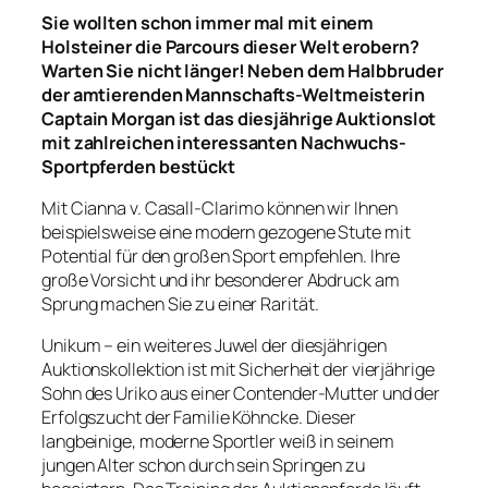
Sie wollten schon immer mal mit einem
Holsteiner die Parcours dieser Welt erobern?
Warten Sie nicht länger! Neben dem Halbbruder
der amtierenden Mannschafts-Weltmeisterin
Captain Morgan ist das diesjährige Auktionslot
mit zahlreichen interessanten Nachwuchs-
Sportpferden bestückt
Mit Cianna v. Casall-Clarimo können wir Ihnen
beispielsweise eine modern gezogene Stute mit
Potential für den großen Sport empfehlen. Ihre
große Vorsicht und ihr besonderer Abdruck am
Sprung machen Sie zu einer Rarität.
Unikum – ein weiteres Juwel der diesjährigen
Auktionskollektion ist mit Sicherheit der vierjährige
Sohn des Uriko aus einer Contender-Mutter und der
Erfolgszucht der Familie Köhncke. Dieser
langbeinige, moderne Sportler weiß in seinem
jungen Alter schon durch sein Springen zu