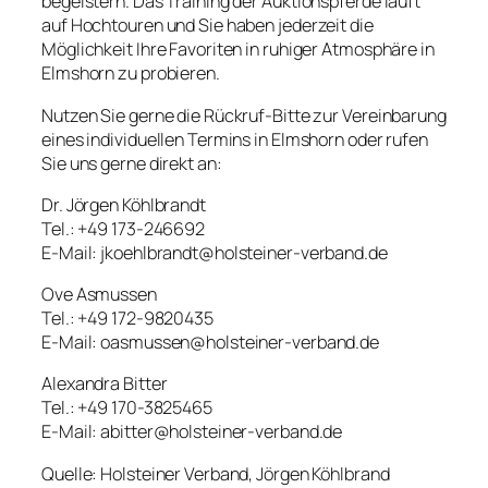
begeistern. Das Training der Auktionspferde läuft
auf Hochtouren und Sie haben jederzeit die
Möglichkeit Ihre Favoriten in ruhiger Atmosphäre in
Elmshorn zu probieren.
Nutzen Sie gerne die Rückruf-Bitte zur Vereinbarung
eines individuellen Termins in Elmshorn oder rufen
Sie uns gerne direkt an:
Dr. Jörgen Köhlbrandt
Tel.: +49 173-246692
E-Mail: jkoehlbrandt@holsteiner-verband.de
Ove Asmussen
Tel.: +49 172-9820435
E-Mail: oasmussen@holsteiner-verband.de
Alexandra Bitter
Tel.: +49 170-3825465
E-Mail: abitter@holsteiner-verband.de
Quelle: Holsteiner Verband, Jörgen Köhlbrand