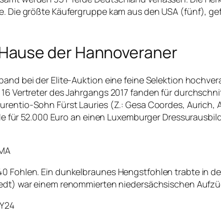
le. Die größte Käufergruppe kam aus den USA (fünf), ge
Hause der Hannoveraner
band bei der Elite-Auktion eine feine Selektion hochve
 16 Vertreter des Jahrgangs 2017 fanden für durchschnit
urentio-Sohn Fürst Lauries (Z.: Gesa Coordes, Aurich, 
r 52.000 Euro an einen Luxemburger Dressurausbilder d
BMA
40 Fohlen. Ein dunkelbraunes Hengstfohlen trabte in de
stedt) war einem renommierten niedersächsischen Aufzü
pY24