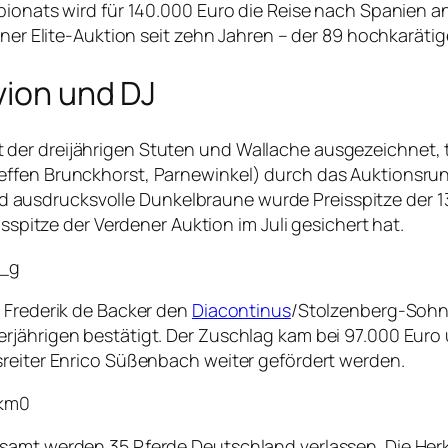
pionats wird für 140.000 Euro die Reise nach Spanien a
iner Elite-Auktion seit zehn Jahren – der 89 hochkarätige
vion und DJ
der dreijährigen Stuten und Wallache ausgezeichnet, 
effen Brunckhorst, Parnewinkel) durch das Auktionsrun
usdrucksvolle Dunkelbraune wurde Preisspitze der 136.
isspitze der Verdener Auktion im Juli gesichert hat.
9_g
r Frederik de Backer den
Diacontinus
/Stolzenberg-Sohn D
rjährigen bestätigt. Der Zuschlag kam bei 97.000 Euro
sreiter Enrico Süßenbach weiter gefördert werden.
zkm0
samt werden 35 Pferde Deutschland verlassen. Die Herku