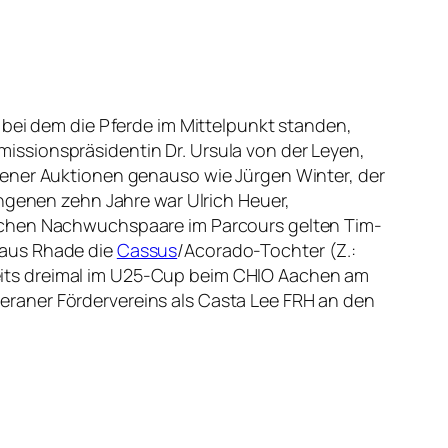
 bei dem die Pferde im Mittelpunkt standen,
issionspräsidentin Dr. Ursula von der Leyen,
dener Auktionen genauso wie Jürgen Winter, der
angenen zehn Jahre war Ulrich Heuer,
tschen Nachwuchspaare im Parcours gelten Tim-
 aus Rhade die
Cassus
/Acorado-Tochter (Z.:
bereits dreimal im U25-Cup beim CHIO Aachen am
raner Fördervereins als Casta Lee FRH an den