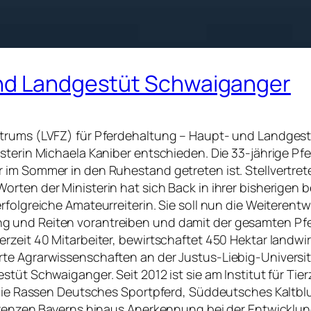
und Landgestüt Schwaiganger
ntrums (LVFZ) für Pferdehaltung – Haupt- und Landges
terin Michaela Kaniber entschieden. Die 33-jährige Pfer
 im Sommer in den Ruhestand getreten ist. Stellvertret
orten der Ministerin hat sich Back in ihrer bisherigen
rfolgreiche Amateurreiterin. Sie soll nun die Weiteren
 und Reiten vorantreiben und damit der gesamten Pfe
rzeit 40 Mitarbeiter, bewirtschaftet 450 Hektar landwir
te Agrarwissenschaften an der Justus-Liebig-Universit
stüt Schwaiganger. Seit 2012 ist sie am Institut für Tie
 die Rassen Deutsches Sportpferd, Süddeutsches Kaltblut
e Grenzen Bayerns hinaus Anerkennung bei der Entwick