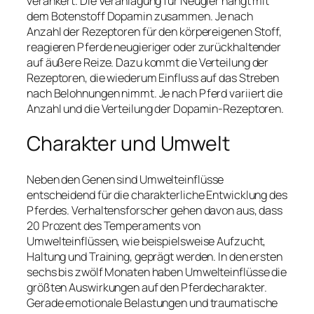
verankert. Die Veranlagung für Neugier hängt mit
dem Botenstoff Dopamin zusammen. Je nach
Anzahl der Rezeptoren für den körpereigenen Stoff,
reagieren Pferde neugieriger oder zurückhaltender
auf äußere Reize. Dazu kommt die Verteilung der
Rezeptoren, die wiederum Einfluss auf das Streben
nach Belohnungen nimmt. Je nach Pferd variiert die
Anzahl und die Verteilung der Dopamin-Rezeptoren.
Charakter und Umwelt
Neben den Genen sind Umwelteinflüsse
entscheidend für die charakterliche Entwicklung des
Pferdes. Verhaltensforscher gehen davon aus, dass
20 Prozent des Temperaments von
Umwelteinflüssen, wie beispielsweise Aufzucht,
Haltung und Training, geprägt werden. In den ersten
sechs bis zwölf Monaten haben Umwelteinflüsse die
größten Auswirkungen auf den Pferdecharakter.
Gerade emotionale Belastungen und traumatische