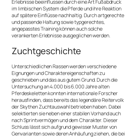
Erlebnisse beeinflussen durch eine Art Fußabdruck
im limbischen System die Pferde und ihre Reaktion
auf spätere Einflüsse nachhaltig. Durch artgerechte
und passende Haltung sowie typgerechtes,
angepasstes Training können auch solche
verankerten Erlebnisse ausgeglichen werden.
Zuchtgeschichte
Unterschiedlichen Rassen werden verschiedene
Eignungen und Charaktereigenschaften zu
geschrieben und das aus gutem Grund. Durch die
Untersuchung an 4.000 bis 6.000 Jahre alten
Pferdeskeletten konnten internationale Forscher
herausfinden, dass bereits das legendäre Reitervolk
der Skythen Zuchtauswahl betrieben haben. Dabei
selektierten sie neben einer stabilen Vorhand auch
nach Sprintvermögen und dem Charakter. Dieser
Schluss lässt sich aufgrund gewisser Muster von
Genvarianten sowie deren Anhäufung ziehen, die bei