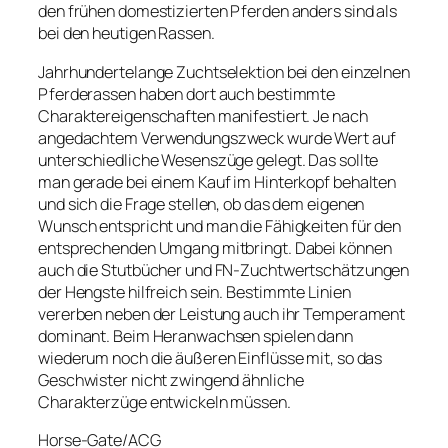
den frühen domestizierten Pferden anders sind als
bei den heutigen Rassen.
Jahrhundertelange Zuchtselektion bei den einzelnen
Pferderassen haben dort auch bestimmte
Charaktereigenschaften manifestiert. Je nach
angedachtem Verwendungszweck wurde Wert auf
unterschiedliche Wesenszüge gelegt. Das sollte
man gerade bei einem Kauf im Hinterkopf behalten
und sich die Frage stellen, ob das dem eigenen
Wunsch entspricht und man die Fähigkeiten für den
entsprechenden Umgang mitbringt. Dabei können
auch die Stutbücher und FN-Zuchtwertschätzungen
der Hengste hilfreich sein. Bestimmte Linien
vererben neben der Leistung auch ihr Temperament
dominant. Beim Heranwachsen spielen dann
wiederum noch die äußeren Einflüsse mit, so das
Geschwister nicht zwingend ähnliche
Charakterzüge entwickeln müssen.
Horse-Gate/ACG