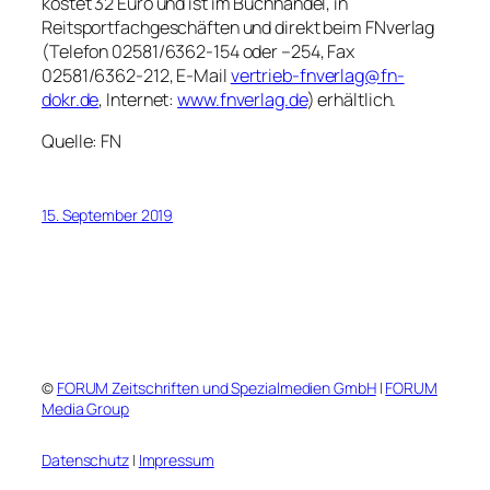
kostet 32 Euro und ist im Buchhandel, in
Reitsportfachgeschäften und direkt beim FN
verlag
(Telefon 02581/6362-154 oder –254, Fax
02581/6362-212, E-Mail
vertrieb-fnverlag@fn-
dokr.de
, Internet:
www.fnverlag.de
) erhältlich.
Quelle: FN
15. September 2019
©
FORUM Zeitschriften und Spezialmedien GmbH
|
FORUM
Media Group
Datenschutz
|
Impressum