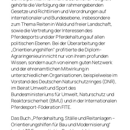
gehörte die Verfolgung der rahmengebenden
Gesetze und Richtlinien und Verordnungen auf
internationaler und Bundesebene, insbesondere
zum Thema Reiten in Wald und freier Landschaft,
sowie die Vertretung der Interessen des
Pferdesports und der Pferdehaltung auf allen
politischen Ebenen. Bei der Überarbeitung der
„Orientierungshilfen“ profitierte die Diplom-
Agraringenieurin nicht nur von ihrem profunden
Wissen, sondern auch von einem guten Netzwerk
und der ehrenamtlichen Mitwirkung in
unterschiedlichen Organisationen, beispielweise im
Vorstand des Deutschen Naturschutzringes (DNR),
im Beirat Umwelt und Sport des
Bundesministeriums für Umwelt, Naturschutz und
Reaktorsicherheit (BMU) und in der Internationalen
Pferdesport-Föderation FITE.
Das Buch „Pferdehaltung, Ställe und Reitanlagen –
Orientierungshilfen für Bau und Modernisierung“