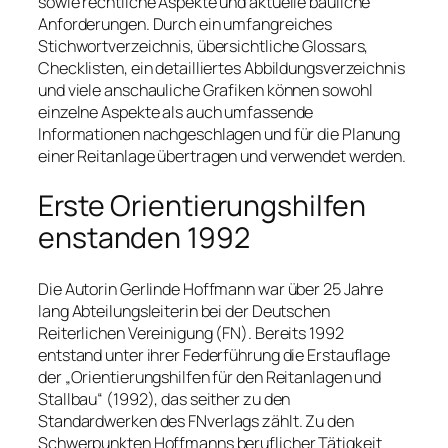
sowie rechtliche Aspekte und aktuelle bauliche
Anforderungen. Durch ein umfangreiches
Stichwortverzeichnis, übersichtliche Glossars,
Checklisten, ein detailliertes Abbildungsverzeichnis
und viele anschauliche Grafiken können sowohl
einzelne Aspekte als auch umfassende
Informationen nachgeschlagen und für die Planung
einer Reitanlage übertragen und verwendet werden.
Erste Orientierungshilfen
enstanden 1992
Die Autorin Gerlinde Hoffmann war über 25 Jahre
lang Abteilungsleiterin bei der Deutschen
Reiterlichen Vereinigung (FN). Bereits 1992
entstand unter ihrer Federführung die Erstauflage
der „Orientierungshilfen für den Reitanlagen und
Stallbau“ (1992), das seither zu den
Standardwerken des FN
verlags
zählt. Zu den
Schwerpunkten Hoffmanns beruflicher Tätigkeit