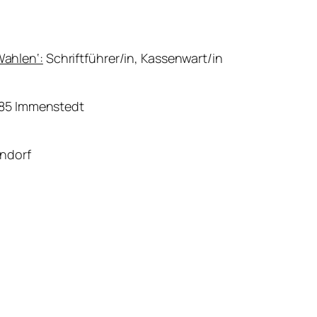
ahlen‘:
Schriftführer/in, Kassenwart/in
5885 Immenstedt
endorf