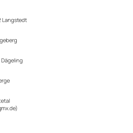
2 Langstedt
egeberg
8 Dägeling
erge
tetal
gmx.de)