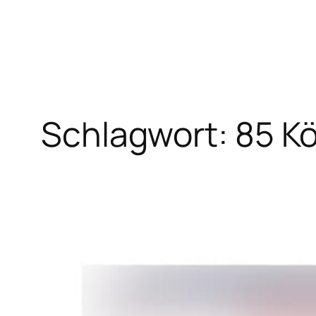
Zum
Inhalt
springen
Schlagwort:
85 K