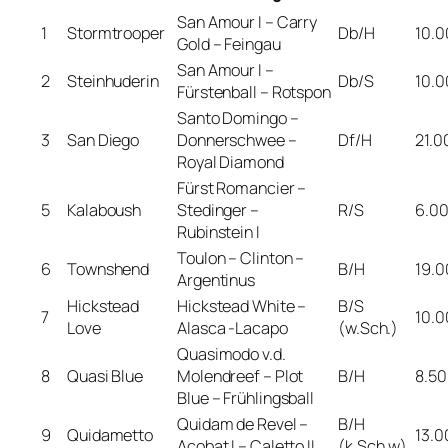
San Amour I – Carry
1
Stormtrooper
Db/H
10.0
Gold – Feingau
San Amour I –
2
Steinhuderin
Db/S
10.0
Fürstenball – Rotspon
Santo Domingo –
3
San Diego
Donnerschwee –
Df/H
21.0
Royal Diamond
Fürst Romancier –
5
Kalaboush
Stedinger –
R/S
6.0
Rubinstein I
Toulon – Clinton –
6
Townshend
B/H
19.0
Argentinus
Hickstead
Hickstead White –
B/S
7
10.0
Love
Alasca -Lacapo
(w.Sch.)
Quasimodo v.d.
8
Quasi Blue
Molendreef – Plot
B/H
8.5
Blue – Frühlingsball
Quidam de Revel –
B/H
9
Quidametto
13.0
Acobat I – Caletto II
(k.Sch.w)