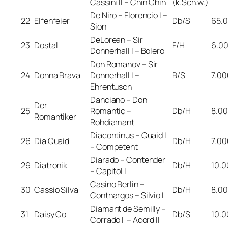
Cassini II – Chin Chin
(k.Sch.w.)
De Niro – Florencio I –
22
Elfenfeier
Db/S
65.
Sion
DeLorean – Sir
23
Dostal
F/H
6.0
Donnerhall I – Bolero
Don Romanov – Sir
24
Donna Brava
Donnerhall I –
B/S
7.00
Ehrentusch
Danciano – Don
Der
25
Romantic –
Db/H
8.0
Romantiker
Rohdiamant
Diacontinus – Quaid I
26
Dia Quaid
Db/H
7.00
– Competent
Diarado – Contender
29
Diatronik
Db/H
10.0
– Capitol I
Casino Berlin –
30
Cassio Silva
Db/H
8.0
Conthargos – Silvio I
Diamant de Semilly –
31
Daisy Co
Db/S
10.0
Corrado I – Acord II