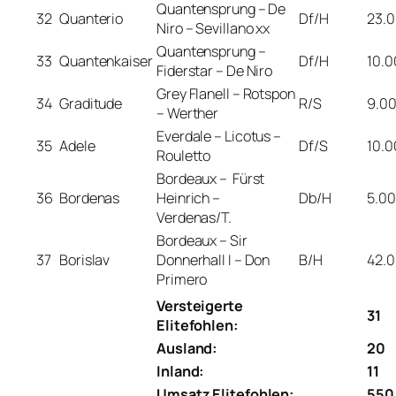
Quantensprung – De
32
Quanterio
Df/H
23.
Niro – Sevillano xx
Quantensprung –
33
Quantenkaiser
Df/H
10.0
Fiderstar – De Niro
Grey Flanell – Rotspon
34
Graditude
R/S
9.0
– Werther
Everdale – Licotus –
35
Adele
Df/S
10.0
Rouletto
Bordeaux – Fürst
36
Bordenas
Heinrich –
Db/H
5.0
Verdenas/T.
Bordeaux – Sir
37
Borislav
Donnerhall I – Don
B/H
42.
Primero
Versteigerte
31
Elitefohlen:
Ausland:
20
Inland:
11
Umsatz Elitefohlen:
550