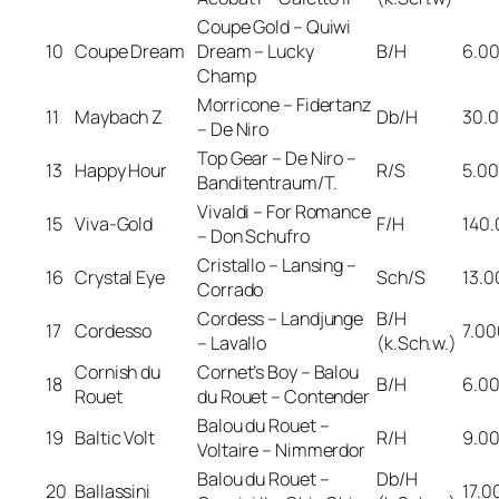
Coupe Gold – Quiwi
10
Coupe Dream
Dream – Lucky
B/H
6.0
Champ
Morricone – Fidertanz
11
Maybach Z
Db/H
30.
– De Niro
Top Gear – De Niro –
13
Happy Hour
R/S
5.0
Banditentraum/T.
Vivaldi – For Romance
15
Viva-Gold
F/H
140
– Don Schufro
Cristallo – Lansing –
16
Crystal Eye
Sch/S
13.0
Corrado
Cordess – Landjunge
B/H
17
Cordesso
7.00
– Lavallo
(k.Sch.w.)
Cornish du
Cornet’s Boy – Balou
18
B/H
6.0
Rouet
du Rouet – Contender
Balou du Rouet –
19
Baltic Volt
R/H
9.0
Voltaire – Nimmerdor
Balou du Rouet –
Db/H
20
Ballassini
17.0