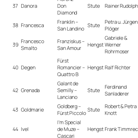
37
Danora
Don
Stute
Rainer Rudolph
Diamond
Franklin –
Petra u. Jürgen
38
Francesca
Stute
San Landino
Plöger
Gabriele &
Francesco
Franziskus –
39
Hengst
Werner
Smalto
San Amour
Rohrmoser
Fürst
40
Degen
Romancier –
Hengst
Ralf Richter
Quattro B
Galant de
Ferdinand
42
Grenada
Semilly –
Stute
Sanladerer
Lanciano
Goldberg –
Robert & Petra
43
Goldmarie
Stute
Fürst Piccolo
Knott
I’m Special
44
Ivel
de Muze –
Hengst
Frank Timmrec
Cascari