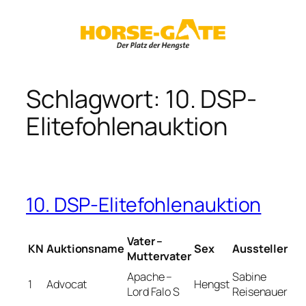
Zum
Inhalt
springen
Schlagwort:
10. DSP-
Elitefohlenauktion
10. DSP-Elitefohlenauktion
Vater –
KN
Auktionsname
Sex
Aussteller
Muttervater
Apache –
Sabine
1
Advocat
Hengst
Lord Falo S
Reisenauer