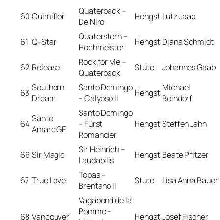
Quaterback –
60
Quimiflor
Hengst
Lutz Jaap
De Niro
Quaterstern –
61
Q-Star
Hengst
Diana Schmidt
Hochmeister
Rock for Me –
62
Release
Stute
Johannes Gaab
Quaterback
Southern
Santo Domingo
Michael
63
Hengst
Dream
– Calypso II
Beindorf
Santo Domingo
Santo
64
– Fürst
Hengst
Steffen Jahn
Amaro GE
Romancier
Sir Heinrich –
66
Sir Magic
Hengst
Beate Pfitzer
Laudabilis
Topas –
67
True Love
Stute
Lisa Anna Bauer
Brentano II
Vagabond de la
Pomme –
68
Vancouver
Hengst
Josef Fischer