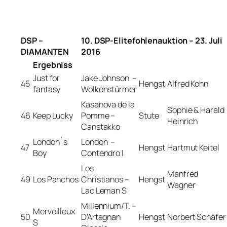
DSP –
10. DSP-Elitefohlenauktion – 23. Juli
DIAMANTEN
2016
Ergebniss
Just for
Jake Johnson –
45
Hengst
Alfred Kohn
fantasy
Wolkenstürmer
Kasanova de la
Sophie & Harald
46
Keep Lucky
Pomme –
Stute
Heinrich
Canstakko
London´s
London –
47
Hengst
Hartmut Keitel
Boy
Contendro I
Los
Manfred
49
Los Panchos
Christianos –
Hengst
Wagner
Lac Leman S
Millennium/T. –
Merveilleux
50
D’Artagnan
Hengst
Norbert Schäfer
S