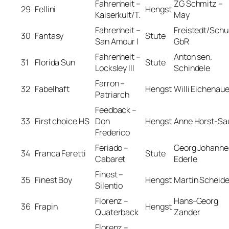
Fahrenheit –
ZG Schmitz –
29
Fellini
Hengst
Kaiserkult/T.
May
Fahrenheit –
Freistedt/Schu
30
Fantasy
Stute
San Amour I
GbR
Fahrenheit –
Anton sen.
31
Florida Sun
Stute
Locksley III
Schindele
Farron –
32
Fabelhaft
Hengst
Willi Eichenaue
Patriarch
Feedback –
33
First choice HS
Don
Hengst
Anne Horst-Sa
Frederico
Feriado –
Georg Johanne
34
Franca Feretti
Stute
Cabaret
Ederle
Finest –
35
Finest Boy
Hengst
Martin Scheid
Silentio
Florenz –
Hans-Georg
36
Frapin
Hengst
Quaterback
Zander
Florenz –