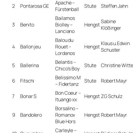
Apache –
2
Pontarosa GE
Stute
Steffen Jahn
Fürstenball
Bailamos
Sabine
3
Benito
Biolley –
Hengst
Klößinger
Lanciano
Balou du
Klaus u.Edwin
4
Ballon jeu
Rouet –
Hengst
Schuster
Lordanos
Belantis –
5
Ballerina
Stute
Christine Witt
Chico’s Boy
Belissimo M
6
Fitschi
Stute
Robert Mayr
– Fidertanz
Bon Coeur –
7
Bonar S
Hengst
ZG Schulz
Ituango xx
Borsalino –
9
Bandolero
Romanov
Hengst
Robert Mayr
Blue Hors
Carleyle –