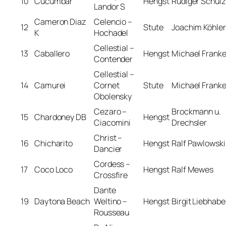
10
Cucumbar
Hengst
Rüdiger Schulz
Landor S
Cameron Diaz
Celencio –
12
Stute
Joachim Köhler
K
Hochadel
Cellestial –
13
Caballero
Hengst
Michael Frank
Contender
Cellestial –
14
Camurei
Cornet
Stute
Michael Frank
Obolensky
Cezaro –
Brockmann u.
15
Chardoney DB
Hengst
Ciacomini
Drechsler
Christ –
16
Chicharito
Hengst
Ralf Pawlowski
Dancier
Cordess –
17
Coco Loco
Hengst
Ralf Mewes
Crossfire
Dante
19
Daytona Beach
Weltino –
Hengst
Birgit Liebhabe
Rousseau