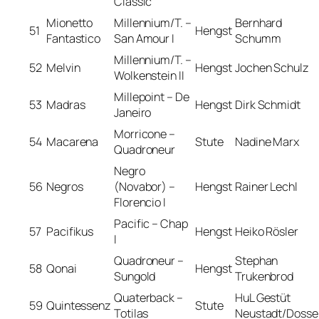
Classic
Mionetto
Millennium/T. –
Bernhard
51
Hengst
Fantastico
San Amour I
Schumm
Millennium/T. –
52
Melvin
Hengst
Jochen Schulz
Wolkenstein II
Millepoint – De
53
Madras
Hengst
Dirk Schmidt
Janeiro
Morricone –
54
Macarena
Stute
Nadine Marx
Quadroneur
Negro
56
Negros
(Novabor) –
Hengst
Rainer Lechl
Florencio I
Pacific – Chap
57
Pacifikus
Hengst
Heiko Rösler
I
Quadroneur –
Stephan
58
Qonai
Hengst
Sungold
Trukenbrod
Quaterback –
HuL Gestüt
59
Quintessenz
Stute
Totilas
Neustadt/Dosse