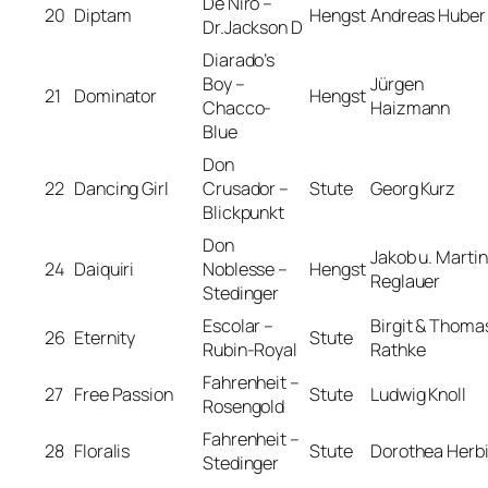
De Niro –
20
Diptam
Hengst
Andreas Huber
Dr.Jackson D
Diarado’s
Boy –
Jürgen
21
Dominator
Hengst
Chacco-
Haizmann
Blue
Don
22
Dancing Girl
Crusador –
Stute
Georg Kurz
Blickpunkt
Don
Jakob u. Marti
24
Daiquiri
Noblesse –
Hengst
Reglauer
Stedinger
Escolar –
Birgit & Thoma
26
Eternity
Stute
Rubin-Royal
Rathke
Fahrenheit –
27
Free Passion
Stute
Ludwig Knoll
Rosengold
Fahrenheit –
28
Floralis
Stute
Dorothea Herb
Stedinger