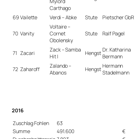
Mylord
Carthago
69
Vailette
Verdi – Abke
Stute
Pietscher GbR
Voltaire –
70
Vanity
Cornet
Stute
Ralf Pagel
Obolensky
Zack – Samba
Dr. Katharina
71
Zacari
Hengst
Hit I
Bermann
Zalando –
Hermann
72
Zaharoff
Hengst
Abanos
Stadelmann
2016
Zuschlag Fohlen
63
Summe
491.600
€