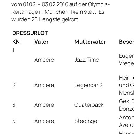
vom 01.02. – 03.02.2016 auf der Olympia-
Reitanlage in München-Riem statt. Es
wurden 20 Hengste gekört.
DRESSURLOT
KN
Vater
Muttervater
Besch
1
Eugen
Ampere
Jazz Time
Vred
Heinr
2
Ampere
Legendär 2
und G
Mens
Gestüt
3
Ampere
Quaterback
Donzd
Anton
5
Ampere
Stedinger
Averd
Hans-