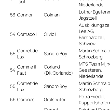
faut
Niederlande
Lothar Egetenm
53
Connor
Colman
Jagstzell
Ausbildungsze
Lee AG,
54
Cornado 1
Silvio1
Bernhardzell,
Schweiz
Cornet de
Martin Schmalb
55
Sandro Boy
Lux
Schrozberg
MTS Team Mijho
Comme il
Corland
54
Geesteren,
Faut
(DK:Corlando)
Niederlande
Cornet de
Martin Schmalb
55
Sandro Boy
Lux
Schrozberg
Petra Friedel,
56
Coronas
Gralshüter
Ruppertshofen
Cornet
Reinhard Geers