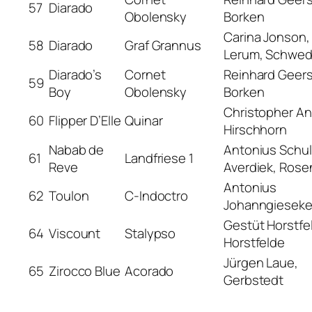
57
Diarado
Obolensky
Borken
Carina Jonson,
58
Diarado
Graf Grannus
Lerum, Schwe
Diarado’s
Cornet
Reinhard Geers
59
Boy
Obolensky
Borken
Christopher An
60
Flipper D’Elle
Quinar
Hirschhorn
Nabab de
Antonius Schu
61
Landfriese 1
Reve
Averdiek, Rose
Antonius
62
Toulon
C-Indoctro
Johanngieseker
Gestüt Horstfe
64
Viscount
Stalypso
Horstfelde
Jürgen Laue,
65
Zirocco Blue
Acorado
Gerbstedt