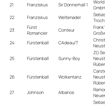
World
21
Franziskus
Sir Donnerhall 1
GmbH,
Sebast
22
Franziskus
Weltenadel
Troch
Fürst
Frank
23
Conteur
Romancier
Großw
Chris
24
Fürstenball
CAdeau/T
Neus
ZG Se
25
Fürstenball
Sunny-Boy
Neust
Rübe
Carst
26
Fürstenball
Wolkentanz
Neust
Rübe
Ramon
27
Johnson
Albanos
Neuen
Sebas