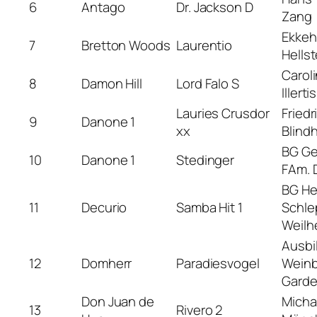
6
Antago
Dr. Jackson D
Zang
Ekkeh
7
Bretton Woods
Laurentio
Hells
Caroli
8
Damon Hill
Lord Falo S
Illert
Lauries Crusdor
Friedr
9
Danone 1
xx
Blind
BG Ge
10
Danone 1
Stedinger
FAm. 
BG He
11
Decurio
Samba Hit 1
Schle
Weilh
Ausbi
12
Domherr
Paradiesvogel
Weinb
Garde
Don Juan de
Micha
13
Rivero 2