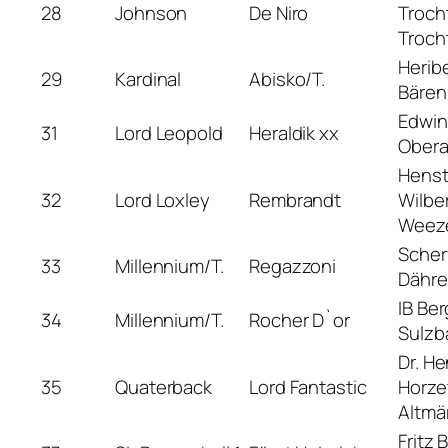
28
Johnson
De Niro
Troch
Troch
Herib
29
Kardinal
Abisko/T.
Bäre
Edwin
31
Lord Leopold
Heraldik xx
Obera
Henst
32
Lord Loxley
Rembrandt
Wilbe
Weez
Scher
33
Millennium/T.
Regazzoni
Dähre
IB Be
34
Millennium/T.
Rocher D`or
Sulzb
Dr. H
35
Quaterback
Lord Fantastic
Horze
Altmä
Fritz 