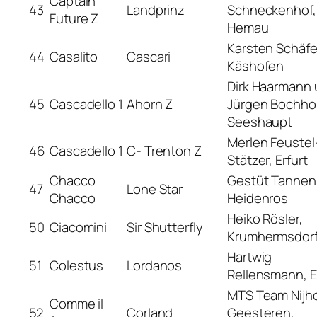
Captain
43
Landprinz
Schneckenhof,
Future Z
Hemau
Karsten Schäfe
44
Casalito
Cascari
Käshofen
Dirk Haarmann 
45
Cascadello 1
Ahorn Z
Jürgen Bochhol
Seeshaupt
Merlen Feustel
46
Cascadello 1
C- Trenton Z
Stätzer, Erfurt
Chacco
Gestüt Tannen
47
Lone Star
Chacco
Heidenros
Heiko Rösler,
50
Ciacomini
Sir Shutterfly
Krumhermsdor
Hartwig
51
Colestus
Lordanos
Rellensmann, E
MTS Team Nijho
Comme il
52
Corland
Geesteren,