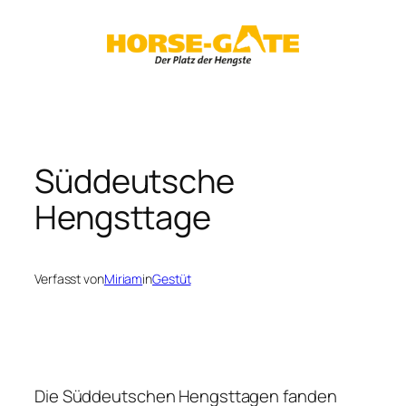
Zum
Inhalt
springen
Süddeutsche
Hengsttage
Verfasst von
Miriam
in
Gestüt
Die Süddeutschen Hengsttagen fanden