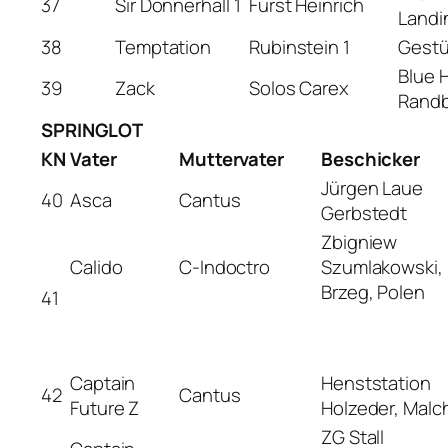
37
Sir Donnerhall 1
Fürst Heinrich
Landi
38
Temptation
Rubinstein 1
Gestü
Blue 
39
Zack
Solos Carex
Randb
SPRINGLOT
KN
Vater
Muttervater
Beschicker
Jürgen Laue
40
Asca
Cantus
Gerbstedt
Zbigniew
Calido
C-Indoctro
Szumlakowski,
Brzeg, Polen
41
Captain
Henststation
42
Cantus
Future Z
Holzeder, Malc
ZG Stall