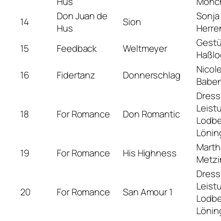
Hus
Mönc
Don Juan de
Sonja
14
Sion
Hus
Herre
Gestü
15
Feedback
Weltmeyer
Haßlo
Nicol
16
Fidertanz
Donnerschlag
Babe
Dress
Leist
18
For Romance
Don Romantic
Lodb
Lönin
Marth
19
For Romance
His Highness
Metz
Dress
Leist
20
For Romance
San Amour 1
Lodb
Lönin