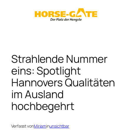
Zum
Inhalt
springen
Strahlende Nummer
eins: Spotlight
Hannovers Qualitäten
im Ausland
hochbegehrt
Verfasst von
Miriam
in
unsichtbar