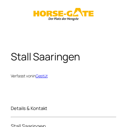
Zum
Inhalt
springen
Stall Saaringen
Verfasst von
in
Gestüt
Details & Kontakt
Stall Saaringen