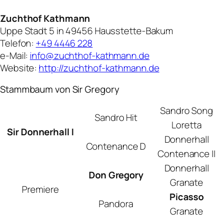
Zuchthof Kathmann
Uppe Stadt 5 in 49456 Hausstette-Bakum
Telefon:
+49 4446 228
e-Mail:
info@zuchthof-kathmann.de
Website:
http://zuchthof-kathmann.de
Stammbaum von Sir Gregory
Sandro Song
Sandro Hit
Loretta
Sir Donnerhall I
Donnerhall
Contenance D
Contenance II
Donnerhall
Don Gregory
Granate
Premiere
Picasso
Pandora
Granate