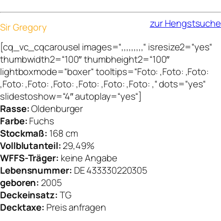
zur Hengstsuche
Sir Gregory
[cq_vc_cqcarousel images=“,,,,,,,,,“ isresize2=“yes“
thumbwidth2=“100″ thumbheight2=“100″
lightboxmode=“boxer“ tooltips=“Foto: ,Foto: ,Foto:
,Foto: ,Foto: ,Foto: ,Foto: ,Foto: ,Foto: ,“ dots=“yes“
slidestoshow=“4″ autoplay=“yes“]
Rasse:
Oldenburger
Farbe:
Fuchs
Stockmaß:
168 cm
Vollblutanteil:
29,49%
WFFS-Träger:
keine Angabe
Lebensnummer:
DE 433330220305
geboren:
2005
Deckeinsatz:
TG
Decktaxe:
Preis anfragen